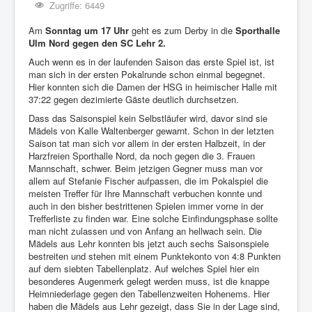
Zugriffe: 6449
Am
Sonntag um 17 Uhr
geht es zum Derby in die
Sporthalle
Ulm Nord gegen den SC Lehr 2.
Auch wenn es in der laufenden Saison das erste Spiel ist, ist
man sich in der ersten Pokalrunde schon einmal begegnet.
Hier konnten sich die Damen der HSG in heimischer Halle mit
37:22 gegen dezimierte Gäste deutlich durchsetzen.
Dass das Saisonspiel kein Selbstläufer wird, davor sind sie
Mädels von Kalle Waltenberger gewarnt. Schon in der letzten
Saison tat man sich vor allem in der ersten Halbzeit, in der
Harzfreien Sporthalle Nord, da noch gegen die 3. Frauen
Mannschaft, schwer. Beim jetzigen Gegner muss man vor
allem auf Stefanie Fischer aufpassen, die im Pokalspiel die
meisten Treffer für Ihre Mannschaft verbuchen konnte und
auch in den bisher bestrittenen Spielen immer vorne in der
Trefferliste zu finden war. Eine solche Einfindungsphase sollte
man nicht zulassen und von Anfang an hellwach sein. Die
Mädels aus Lehr konnten bis jetzt auch sechs Saisonspiele
bestreiten und stehen mit einem Punktekonto von 4:8 Punkten
auf dem siebten Tabellenplatz. Auf welches Spiel hier ein
besonderes Augenmerk gelegt werden muss, ist die knappe
Heimniederlage gegen den Tabellenzweiten Hohenems. Hier
haben die Mädels aus Lehr gezeigt, dass Sie in der Lage sind,