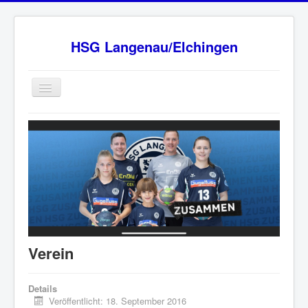
HSG Langenau/Elchingen
Home
BW Oberliga Staffel 2
Verein
Sponsoren
HSG - Fanshop
News
Verein
Ansprechpartner
Impressum
Details
Veröffentlicht: 18. September 2016