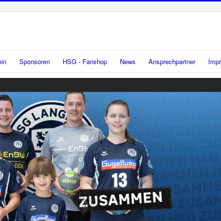
ein
Sponsoren
HSG - Fanshop
News
Ansprechpartner
Imp