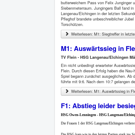
butterweichem Pass von Felix Junginger
Siebenmeterraum. Jungingers Ball fand in 
Langenau/Elchingen in der letzten Sekund
Pfleghof brandete unbeschreiblicher Jubel
Torschützen.
Weiterlesen: M1: Siegtreffer in letzt
M1: Auswärtssieg in Fle
TV Flein - HSG Langenau/Elchingen M
Ein nicht unbedingt erwarteter Auswärtss
Flein. Durch diesen Erfolg haben die Nau-
Spiel begann zunächst ausgeglichen. Ab de
führte mit 9:6. Nach dem 10:7 gelangen de
Weiterlesen: M1: Auswärtssieg in Fl
F1: Abstieg leider besie
HSG Owen-Lenningen - HSG Langenau/Elching
Die Frauen 1 der HSG Langenau/Elchingen verlieren
Die HSG kam wie in den letzten Partien stark ins Sp