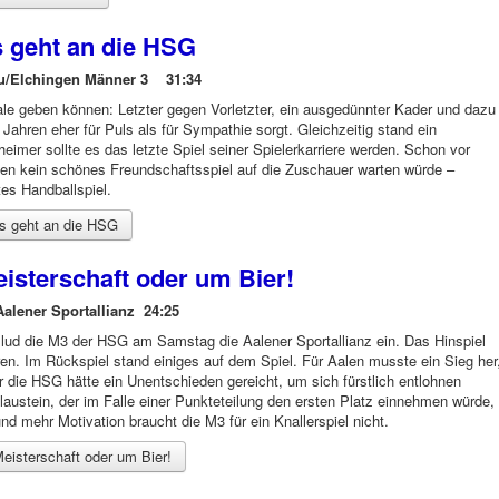
 geht an die HSG
u/Elchingen Männer 3 31:34
le geben können: Letzter gegen Vorletzter, ein ausgedünnter Kader und dazu
 Jahren eher für Puls als für Sympathie sorgt. Gleichzeitig stand ein
eimer sollte es das letzte Spiel seiner Spielerkarriere werden. Schon vor
ngen kein schönes Freundschaftsspiel auf die Zuschauer warten würde –
es Handballspiel.
s geht an die HSG
isterschaft oder um Bier!
lener Sportallianz 24:25
lud die M3 der HSG am Samstag die Aalener Sportallianz ein. Das Hinspiel
ren. Im Rückspiel stand einiges auf dem Spiel. Für Aalen musste ein Sieg her
r die HSG hätte ein Unentschieden gereicht, um sich fürstlich entlohnen
austein, der im Falle einer Punkteteilung den ersten Platz einnehmen würde,
d mehr Motivation braucht die M3 für ein Knallerspiel nicht.
eisterschaft oder um Bier!