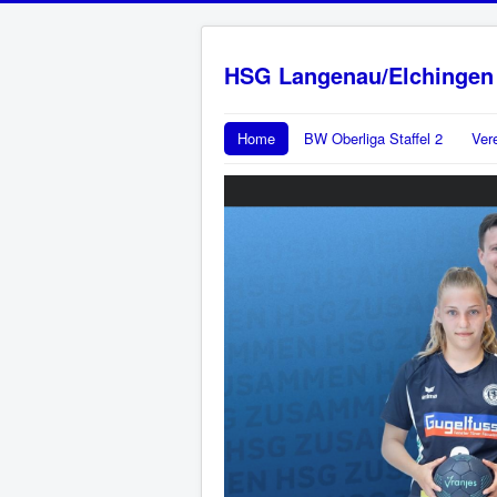
HSG Langenau/Elchingen
Home
BW Oberliga Staffel 2
Ver