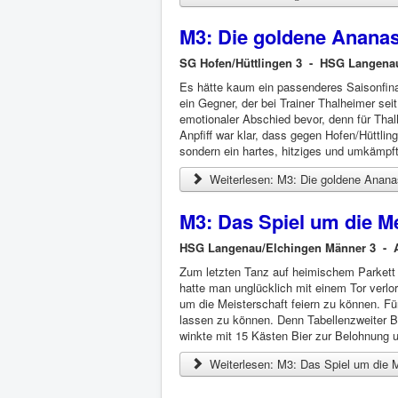
M3: Die goldene Ananas
SG Hofen/Hüttlingen 3 - HSG Langena
Es hätte kaum ein passenderes Saisonfina
ein Gegner, der bei Trainer Thalheimer seit
emotionaler Abschied bevor, denn für Thalh
Anpfiff war klar, dass gegen Hofen/Hüttli
sondern ein hartes, hitziges und umkämpft
Weiterlesen: M3: Die goldene Anana
M3: Das Spiel um die Me
HSG Langenau/Elchingen Männer 3 - Aa
Zum letzten Tanz auf heimischem Parkett 
hatte man unglücklich mit einem Tor verlo
um die Meisterschaft feiern zu können. Fü
lassen zu können. Denn Tabellenzweiter Bl
winkte mit 15 Kästen Bier zur Belohnung un
Weiterlesen: M3: Das Spiel um die M