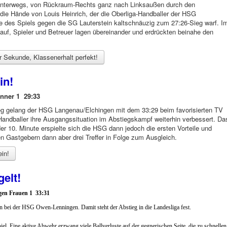
 unterwegs, von Rückraum-Rechts ganz nach Linksaußen durch den
die Hände von Louis Heinrich, der die Oberliga-Handballer der HSG
e des Spiels gegen die SG Lauterstein kaltschnäuzig zum 27:26-Sieg warf. I
 auf, Spieler und Betreuer lagen übereinander und erdrückten beinahe den
er Sekunde, Klassenerhalt perfekt!
in!
änner 1 29:33
ieg gelang der HSG Langenau/Elchingen mit dem 33:29 beim favorisierten TV
Handballer ihre Ausgangssituation im Abstiegskampf weiterhin verbessert. Da
r 10. Minute erspielte sich die HSG dann jedoch die ersten Vorteile und
n Gastgebern dann aber drei Treffer in Folge zum Ausgleich.
ein!
gelt!
en Frauen 1 33:31
 bei der HSG Owen-Lenningen. Damit steht der Abstieg in die Landesliga fest.
iel. Eine aktive Abwehr erzwang viele Ballverluste auf der gegnerischen Seite, die zu schnellen