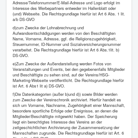
Adresse/Telefonnummer/E-Mail-Adresse und Logo erfolgt im
Interesse des Werbepartners entweder im Hallenblatt oder
(und) Webseite. Die Rechtsgrundlage hierfür ist Art 6 Abs. 1 lit.
a/b DS-GVO
d)zum Zwecke der Lohnabrechnung und
Aufwandsentschädigungen werden von den Beschäftigten
Name, Vorname, Adresse, ggf. die Religionszugehörigkeit,
Steuernummer, ID-Nummer und Sozialversicherungsnummer
verarbeitet. Die Rechtsgrundlage hierfür ist Art 6 Abs.1lit. b)
DS-GVO.
e)Zum Zwecke der Außendarstellung werden Fotos von
Veranstaltungen und Events, bei den gegebenenfalls Mitglieder
und Beschäftigte zu sehen sind, auf der Vereins/HSG-
Marketing-Webseite veröffentlicht. Die Rechtsgrundlage hierfür
ist Art. 6 Abs1 lit a) DS-GVO.
f)Die Datenkategorien (außer b)und d)) sowie Bilder werden
zum Zwecke der Vereinschronik archiviert. Hierfür handelt es
sich um Vorname, Nachname, Zugehörigkeit einer Mannschaft,
besondere sportliche Erfolge oder Ereignisse, an denen die
Mitglieder/Beschäftigte mitgewirkt haben. Der Speicherung
liegt ein berechtigtes Interesse des Vereins an der
zeitgeschichtlichen Archivierung der Zusammensetzung der
Mannschaften zugrunde. Die Rechtsgrundlage hierfür ist Art. 6