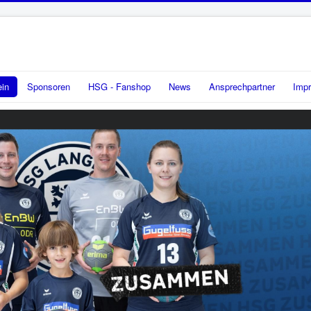
ein
Sponsoren
HSG - Fanshop
News
Ansprechpartner
Imp