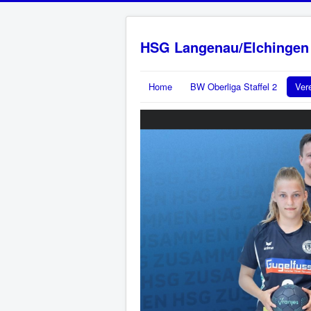
HSG Langenau/Elchingen
Home
BW Oberliga Staffel 2
Ver