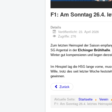
F1: Am Sonntag 26.4. le
Details
Veröffentlicht: 23. April 2026
Zugriffe: 276
Zum letzten Heimspiel der Saison empfa
SG Argental in der
Elchinger Brühlhalle
.
Winter gut kompensieren und liegen derzei
Im Hinspiel lag die HSG lange vorne, mus
Wille, trotz des seit letzter Woche festst
gewinnen.
Zurück
Aktuelle Seite:
Startseite
Verein
F1: Am Sonntag 26.4. letztes Heimspiel