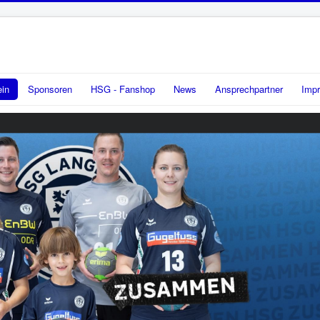
ein
Sponsoren
HSG - Fanshop
News
Ansprechpartner
Imp