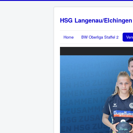
HSG Langenau/Elchingen
Home
BW Oberliga Staffel 2
Ver