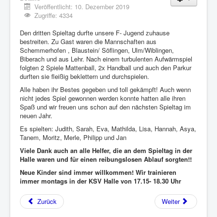
Veröffentlicht: 10. Dezember 2019
Zugriffe: 4334
Den dritten Spieltag durfte unsere F- Jugend zuhause
bestreiten. Zu Gast waren die Mannschaften aus
Schemmerhofen , Blaustein/ Söflingen, Ulm/Wiblingen,
Biberach und aus Lehr. Nach einem turbulenten Aufwärmspiel
folgten 2 Spiele Mattenball, 2x Handball und auch den Parkur
durften sie fleißig beklettern und durchspielen.
Alle haben ihr Bestes gegeben und toll gekämpft! Auch wenn
nicht jedes Spiel gewonnen werden konnte hatten alle ihren
Spaß und wir freuen uns schon auf den nächsten Spieltag im
neuen Jahr.
Es spielten: Judith, Sarah, Eva, Mathilda, Lisa, Hannah, Asya,
Tanem, Moritz, Merle, Philipp und Jan
Viele Dank auch an alle Helfer, die an dem Spieltag in der
Halle waren und für einen reibungslosen Ablauf sorgten!!
Neue Kinder sind immer willkommen! Wir trainieren
immer montags in der KSV Halle von 17.15- 18.30 Uhr
Zurück
Weiter