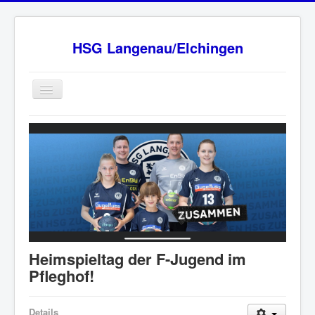
HSG Langenau/Elchingen
Home
BW Oberliga Staffel 2
Verein
Sponsoren
HSG - Fanshop
News
Heimspieltag der F-Jugend im
Ansprechpartner
Pfleghof!
Impressum
Details