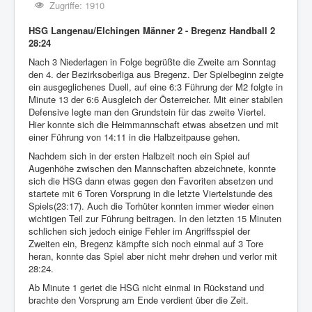
Zugriffe: 1910
HSG Langenau/Elchingen Männer 2 - Bregenz Handball 2
28:24
Nach 3 Niederlagen in Folge begrüßte die Zweite am Sonntag
den 4. der Bezirksoberliga aus Bregenz. Der Spielbeginn zeigte
ein ausgeglichenes Duell, auf eine 6:3 Führung der M2 folgte in
Minute 13 der 6:6 Ausgleich der Österreicher. Mit einer stabilen
Defensive legte man den Grundstein für das zweite Viertel.
Hier konnte sich die Heimmannschaft etwas absetzen und mit
einer Führung von 14:11 in die Halbzeitpause gehen.
Nachdem sich in der ersten Halbzeit noch ein Spiel auf
Augenhöhe zwischen den Mannschaften abzeichnete, konnte
sich die HSG dann etwas gegen den Favoriten absetzen und
startete mit 6 Toren Vorsprung in die letzte Viertelstunde des
Spiels(23:17). Auch die Torhüter konnten immer wieder einen
wichtigen Teil zur Führung beitragen. In den letzten 15 Minuten
schlichen sich jedoch einige Fehler im Angriffsspiel der
Zweiten ein, Bregenz kämpfte sich noch einmal auf 3 Tore
heran, konnte das Spiel aber nicht mehr drehen und verlor mit
28:24.
Ab Minute 1 geriet die HSG nicht einmal in Rückstand und
brachte den Vorsprung am Ende verdient über die Zeit.