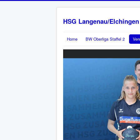
HSG Langenau/Elchingen
Home
BW Oberliga Staffel 2
Ver