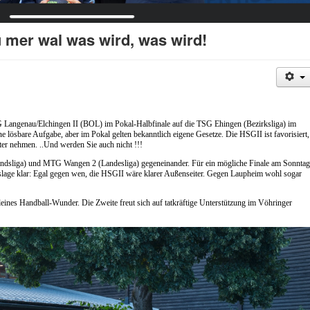
 mer wal was wird, was wird!
G Langenau/Elchingen II (BOL) im Pokal-Halbfinale auf die TSG Ehingen (Bezirksliga) im
 lösbare Aufgabe, aber im Pokal gelten bekanntlich eigene Gesetze. Die HSGII ist favorisiert,
ulter nehmen. ..Und werden Sie auch nicht !!!
ndsliga) und MTG Wangen 2 (Landesliga) gegeneinander. Für ein mögliche Finale am Sonntag
gslage klar: Egal gegen wen, die HSGII wäre klarer Außenseiter. Gegen Laupheim wohl sogar
leines Handball-Wunder. Die Zweite freut sich auf tatkräftige Unterstützung im Vöhringer