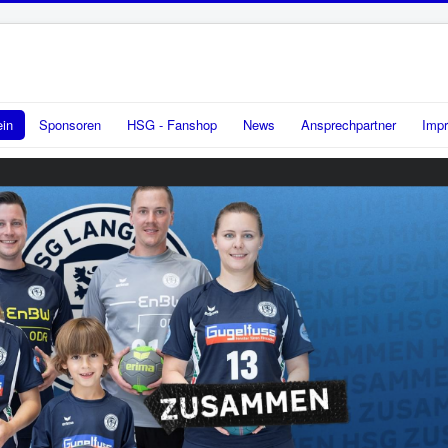
ein
Sponsoren
HSG - Fanshop
News
Ansprechpartner
Imp