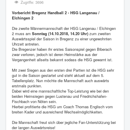
Zugriffe: 3696
Vorbericht Bregenz Handball 2 - HSG Langenau /
Elchingen 2
Die zweite Männermannschaft der HSG Langenau / Elchingen
2 muss am
Sonntag (14.10.2018, 14.20 Uhr)
zum zweiten
Auswärtsspiel der Saison in Bregenz zu einer ungewohnten
Uhrzeit antreten.
Die Bregenzer haben ihr erstes Saisonspiel gegen Biberach
zwar verloren, jedoch ist deren Heimstärke aus der
Vergangenheit allseits bekannt sodass die HSG gewarnt ist.
Mit zwei Siegen aus den ersten drei Partien ist die HSG sehr
gut in die Saison gestartet und steht aktuell auf dem 5.
Tabellenplatz. Nun möchte die Mannschaft auch auswärts
erstmals punkten.
Dabei wird eine mannschaftliche Top-Leistung wie bei den
beiden Heimsiegen gegen Lustenau und Friedrichshafen-
Fischbach von Nöten sein.
Hierbei profitierte die HSG um Coach Thomas Englisch vom
breiten Kader und ausreichend Wechselmöglichkeiten.
Die Mannschaft freut sich über jegliche Fan-Unterstützung bei
der langen Auswärtsreise!