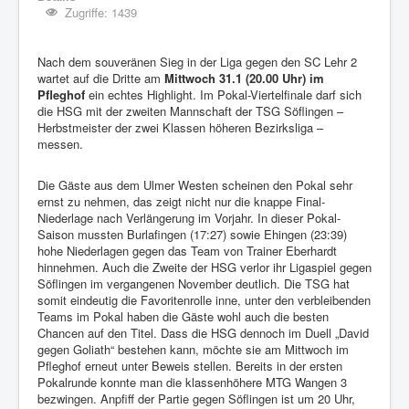
Zugriffe: 1439
Nach dem souveränen Sieg in der Liga gegen den SC Lehr 2
wartet auf die Dritte am
Mittwoch 31.1 (20.00 Uhr) im
Pfleghof
ein echtes Highlight. Im Pokal-Viertelfinale darf sich
die HSG mit der zweiten Mannschaft der TSG Söflingen –
Herbstmeister der zwei Klassen höheren Bezirksliga –
messen.
Die Gäste aus dem Ulmer Westen scheinen den Pokal sehr
ernst zu nehmen, das zeigt nicht nur die knappe Final-
Niederlage nach Verlängerung im Vorjahr. In dieser Pokal-
Saison mussten Burlafingen (17:27) sowie Ehingen (23:39)
hohe Niederlagen gegen das Team von Trainer Eberhardt
hinnehmen. Auch die Zweite der HSG verlor ihr Ligaspiel gegen
Söflingen im vergangenen November deutlich. Die TSG hat
somit eindeutig die Favoritenrolle inne, unter den verbleibenden
Teams im Pokal haben die Gäste wohl auch die besten
Chancen auf den Titel. Dass die HSG dennoch im Duell „David
gegen Goliath“ bestehen kann, möchte sie am Mittwoch im
Pfleghof erneut unter Beweis stellen. Bereits in der ersten
Pokalrunde konnte man die klassenhöhere MTG Wangen 3
bezwingen. Anpfiff der Partie gegen Söflingen ist um 20 Uhr,