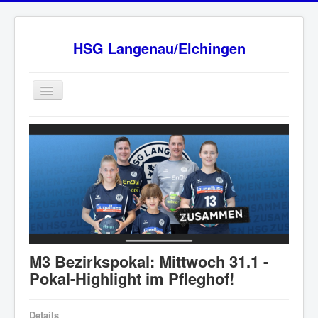
HSG Langenau/Elchingen
Home
BW Oberliga Staffel 2
Verein
Sponsoren
HSG - Fanshop
News
M3 Bezirkspokal: Mittwoch 31.1 -
Ansprechpartner
Pokal-Highlight im Pfleghof!
Impressum
Details