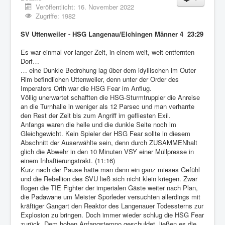
Veröffentlicht: 16. November 2022
Zugriffe: 1982
SV Uttenweiler - HSG Langenau/Elchingen Männer 4 23:29
Es war einmal vor langer Zeit, in einem weit, weit entfernten
Dorf…
… eine Dunkle Bedrohung lag über dem idyllischen im Outer
Rim befindlichen Uttenweiler, denn unter der Order des
Imperators Orth war die HSG Fear im Anflug.
Völlig unerwartet schafften die HSG-Sturmtruppler die Anreise
an die Turnhalle in weniger als 12 Parsec und man verharrte
den Rest der Zeit bis zum Angriff im gefliesten Exil.
Anfangs waren die helle und die dunkle Seite noch im
Gleichgewicht. Kein Spieler der HSG Fear sollte in diesem
Abschnitt der Auserwählte sein, denn durch ZUSAMMENhalt
glich die Abwehr in den 10 Minuten VSY einer Müllpresse in
einem Inhaftierungstrakt. (11:16)
Kurz nach der Pause hatte man dann ein ganz mieses Gefühl
und die Rebellion des SVU ließ sich nicht klein kriegen. Zwar
flogen die TIE Fighter der imperialen Gäste weiter nach Plan,
die Padawane um Meister Sporleder versuchten allerdings mit
kräftiger Gangart den Reaktor des Langenauer Todessterns zur
Explosion zu bringen. Doch immer wieder schlug die HSG Fear
zurück. Dem hohen Anfangstempo geschuldet, ließen es die