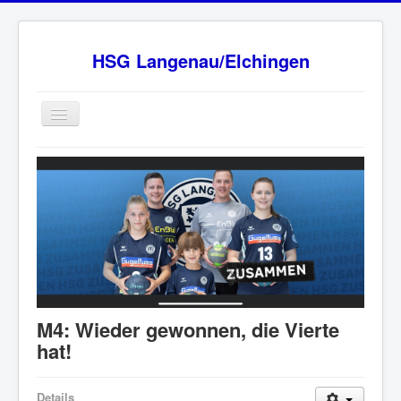
HSG Langenau/Elchingen
Home
BW Oberliga Staffel 2
Verein
Sponsoren
HSG - Fanshop
News
M4: Wieder gewonnen, die Vierte
Ansprechpartner
hat!
Impressum
Details