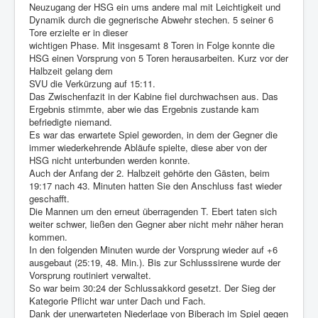
Neuzugang der HSG ein ums andere mal mit Leichtigkeit und
Dynamik durch die gegnerische Abwehr stechen. 5 seiner 6
Tore erzielte er in dieser
wichtigen Phase. Mit insgesamt 8 Toren in Folge konnte die
HSG einen Vorsprung von 5 Toren herausarbeiten. Kurz vor der
Halbzeit gelang dem
SVU die Verkürzung auf 15:11.
Das Zwischenfazit in der Kabine fiel durchwachsen aus. Das
Ergebnis stimmte, aber wie das Ergebnis zustande kam
befriedigte niemand.
Es war das erwartete Spiel geworden, in dem der Gegner die
immer wiederkehrende Abläufe spielte, diese aber von der
HSG nicht unterbunden werden konnte.
Auch der Anfang der 2. Halbzeit gehörte den Gästen, beim
19:17 nach 43. Minuten hatten Sie den Anschluss fast wieder
geschafft.
Die Mannen um den erneut überragenden T. Ebert taten sich
weiter schwer, ließen den Gegner aber nicht mehr näher heran
kommen.
In den folgenden Minuten wurde der Vorsprung wieder auf +6
ausgebaut (25:19, 48. Min.). Bis zur Schlusssirene wurde der
Vorsprung routiniert verwaltet.
So war beim 30:24 der Schlussakkord gesetzt. Der Sieg der
Kategorie Pflicht war unter Dach und Fach.
Dank der unerwarteten Niederlage von Biberach im Spiel gegen