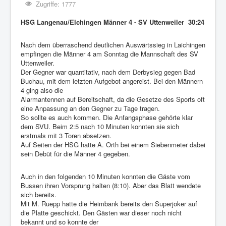
Zugriffe: 1777
HSG Langenau/Elchingen Männer 4 - SV Uttenweiler 30:24
Nach dem überraschend deutlichen Auswärtssieg in Laichingen
empfingen die Männer 4 am Sonntag die Mannschaft des SV
Uttenweiler.
Der Gegner war quantitativ, nach dem Derbysieg gegen Bad
Buchau, mit dem letzten Aufgebot angereist. Bei den Männern
4 ging also die
Alarmantennen auf Bereitschaft, da die Gesetze des Sports oft
eine Anpassung an den Gegner zu Tage tragen.
So sollte es auch kommen. Die Anfangsphase gehörte klar
dem SVU. Beim 2:5 nach 10 Minuten konnten sie sich
erstmals mit 3 Toren absetzen.
Auf Seiten der HSG hatte A. Orth bei einem Siebenmeter dabei
sein Debüt für die Männer 4 gegeben.
Auch in den folgenden 10 Minuten konnten die Gäste vom
Bussen ihren Vorsprung halten (8:10). Aber das Blatt wendete
sich bereits.
Mit M. Ruepp hatte die Heimbank bereits den Superjoker auf
die Platte geschickt. Den Gästen war dieser noch nicht
bekannt und so konnte der