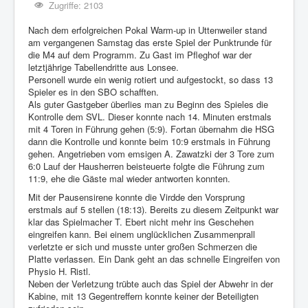
Zugriffe: 2103
Nach dem erfolgreichen Pokal Warm-up in Uttenweiler stand
am vergangenen Samstag das erste Spiel der Punktrunde für
die M4 auf dem Programm. Zu Gast im Pfleghof war der
letztjährige Tabellendritte aus Lonsee.
Personell wurde ein wenig rotiert und aufgestockt, so dass 13
Spieler es in den SBO schafften.
Als guter Gastgeber überlies man zu Beginn des Spieles die
Kontrolle dem SVL. Dieser konnte nach 14. Minuten erstmals
mit 4 Toren in Führung gehen (5:9). Fortan übernahm die HSG
dann die Kontrolle und konnte beim 10:9 erstmals in Führung
gehen. Angetrieben vom emsigen A. Zawatzki der 3 Tore zum
6:0 Lauf der Hausherren beisteuerte folgte die Führung zum
11:9, ehe die Gäste mal wieder antworten konnten.
Mit der Pausensirene konnte die Virdde den Vorsprung
erstmals auf 5 stellen (18:13). Bereits zu diesem Zeitpunkt war
klar das Spielmacher T. Ebert nicht mehr ins Geschehen
eingreifen kann. Bei einem unglücklichen Zusammenprall
verletzte er sich und musste unter großen Schmerzen die
Platte verlassen. Ein Dank geht an das schnelle Eingreifen von
Physio H. Ristl.
Neben der Verletzung trübte auch das Spiel der Abwehr in der
Kabine, mit 13 Gegentreffern konnte keiner der Beteiligten