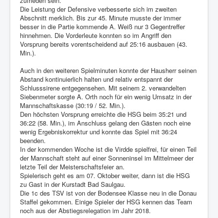
zufrieden sein.
Die Leistung der Defensive verbesserte sich im zweiten
Abschnitt merklich. Bis zur 45. Minute musste der immer
besser in die Partie kommende A. Weiß nur 3 Gegentreffer
hinnehmen. Die Vorderleute konnten so im Angriff den
Vorsprung bereits vorentscheidend auf 25:16 ausbauen (43.
Min.).
Auch in den weiteren Spielminuten konnte der Hausherr seinen
Abstand kontinuierlich halten und relativ entspannt der
Schlusssirene entgegensehen. Mit seinem 2. verwandelten
Siebenmeter sorgte A. Orth noch für ein wenig Umsatz in der
Mannschaftskasse (30:19 / 52. Min.).
Den höchsten Vorsprung erreichte die HSG beim 35:21 und
36:22 (58. Min.), im Anschluss gelang den Gästen noch eine
wenig Ergebniskorrektur und konnte das Spiel mit 36:24
beenden.
In der kommenden Woche ist die Virdde spielfrei, für einen Teil
der Mannschaft steht auf einer Sonneninsel im Mittelmeer der
letzte Teil der Meisterschaftsfeier an.
Spielerisch geht es am 07. Oktober weiter, dann ist die HSG
zu Gast in der Kurstadt Bad Saulgau.
Die 1c des TSV ist von der Bodensee Klasse neu in die Donau
Staffel gekommen. Einige Spieler der HSG kennen das Team
noch aus der Abstiegsrelegation im Jahr 2018.