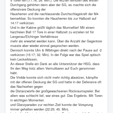
5 Toren ein (11:16; 26. Min.). Die letzten Minuten des ersten
Durchgang gehörten dann aber der SG, es machte sich die
offensivere Deckung der
Hausherren und die nachlassende Durchschlagskraft der M4
bemerkbar. So konnten die Hausherren bis zur Halbzeit auf
14:17 verkürzen.
Und in der Kabine grüßt täglich das Murmeltier! Mit einem
harzfreien Ball 17 Tore in einer Halbzeit zu erzielen ist für
Langenau/Elchinger Verhältnisse
mehr als erwartet werden kann. Über die Anzahl der Gegentore
musste aber wieder einmal gesprochen werden.
Dennoch konnte Ulm & Wiblingen direkt nach der Pause auf -2
verkürzen (15:17; 32. Min). In der Folge war das Spiel optisch
kein Leckerbissen.
An dieser Stelle ein Dank an alle Unterstützer der HSG, dass
Ihr den Weg trotz allem Vermutbaren auf Euch genommen
habt.
Die Virdde konnte sich nicht mehr richtig absetzen, kämpfte
mit der offenen Deckung der SG und hatte in der Defensive oft
das Nachsehen gegen
die Distanzwürfe der großgewachsenen Rückraumspieler. Bei
allem was schlecht lief, war eines gut: Das Ergebnis. Mit Toren
in wichtigen Momenten
und Glanzparaden zur rechten Zeit konnte der Vorsprung
immer gehalten werden (22:25; 45. Min).