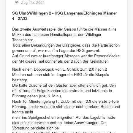
Zugriffe: 2054
SG Ulm&Wiblingen 2 - HSG Langenau/Elchingen Männer
4 27:32
Das zweite Auswärtsspiel der Saison führte die Männer 4 ins
Mekka des harzlosen Handballsports, den Wiblinger
Tannenplatz.
Trotz allen Bekundungen der Gastgeber, dass die Partie schon
gewonnen sei, war man im Lager der HSG gewarnt.
Auf Grund zweier kurzfristiger Absagen war die Personaldecke
der M4 dieses mal dünner als der Bauch der Kreisläufer.
Nach einem Doppelpack von L. Schick zum 2:0 nach 2
Minuten sah man sich im Lager der HSG für die Skepsis
bestätigt.
Die kalte Dusche tat den Gästen aber offensichtlich gut, den
mit 4 Toren in Folge konnten sie erstmals und letztmals in
Führung gehen (2:4; 5. Min.).
Nach 10. Minuten gelang F. Dubb mit dem 3:8 die erste 5-Tore
Führung. Leider verletzte sich dieser nach starkem Beginn und
konnte nicht
mehr ins Spielgeschehen eingreifen. Auf das Ergebnis hatte
dies glücklicherweise erstmal keine Auswirkungen. Der
Vorsprung pendelte sich bei