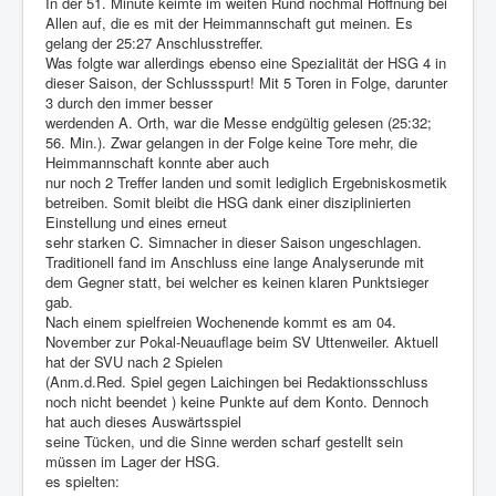
In der 51. Minute keimte im weiten Rund nochmal Hoffnung bei
Allen auf, die es mit der Heimmannschaft gut meinen. Es
gelang der 25:27 Anschlusstreffer.
Was folgte war allerdings ebenso eine Spezialität der HSG 4 in
dieser Saison, der Schlussspurt! Mit 5 Toren in Folge, darunter
3 durch den immer besser
werdenden A. Orth, war die Messe endgültig gelesen (25:32;
56. Min.). Zwar gelangen in der Folge keine Tore mehr, die
Heimmannschaft konnte aber auch
nur noch 2 Treffer landen und somit lediglich Ergebniskosmetik
betreiben. Somit bleibt die HSG dank einer disziplinierten
Einstellung und eines erneut
sehr starken C. Simnacher in dieser Saison ungeschlagen.
Traditionell fand im Anschluss eine lange Analyserunde mit
dem Gegner statt, bei welcher es keinen klaren Punktsieger
gab.
Nach einem spielfreien Wochenende kommt es am 04.
November zur Pokal-Neuauflage beim SV Uttenweiler. Aktuell
hat der SVU nach 2 Spielen
(Anm.d.Red. Spiel gegen Laichingen bei Redaktionsschluss
noch nicht beendet ) keine Punkte auf dem Konto. Dennoch
hat auch dieses Auswärtsspiel
seine Tücken, und die Sinne werden scharf gestellt sein
müssen im Lager der HSG.
es spielten: