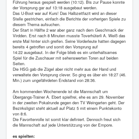
Führung heraus gespielt werden (10:12). Bis zur Pause konnte
der Vorsprung gar auf 13:18 ausgebaut werden.
Das U-Boot war auf Kurs! Das Halbzeitfazit wird an dieser
Stelle gestrichen, einfach die Berichte der vorherigen Spiele zu
diesem Thema aufsuchen.
Der Start in Hälfte 2 war aber ganz nach dem Geschmack der
Virdden. Erst nach 8 Minuten musste Toverhüterli A. Weiß das
erste Mal hinter sich greifen. Seine Vorderleute hatten dagegen
bereits 4 getroffen und somit den Vorsprung auf
14:22 ausgebaut. In der Folge blieb es ein unterhaltsames
Spiel für die Zuschauer mit sehenswerten Toren auf beiden
Seiten.
Die HSG gab die Zügel aber nicht mehr aus der Hand und
verwaltete den Vorsprung clever. So ging es über ein 18:27 (46.
Min.) zum ungefährdeten Endstand von 28:36.
Am kommenden Wochenende ist die Mannschaft um
Übergangs-Trainer A. Ebert spielfrei, ehe es am 29. November
in der zweiten Pokalrunde gegen den TV Weingarten geht. Der
Bezirksligist steht aktuell auf Platz 5 mit einem Punktekonto
von 8:6.
Die Favoritenrolle ist somit klar definiert. Dennoch freut sich
die Mannschaft auf jede Unterstützung von der Empore.
es spielten: