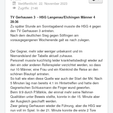
Veröffentlicht: 22. November 2023
Zugriffe: 2146
TV Gerhausen 3 - HSG Langenau/Elchingen Männer 4
28:36
Zu später Stunde am Sonntagabend musste die HSG 4 gegen
den TV Gerhausen 3 antreten.
Nach dem deutlichen Sieg gegen Söflingen am
vorausgegangenen Wochenende galt es nach zulegen.
Der Gegner, mehr oder weniger unbekannt und im
Niemandsland der Tabelle aktuell zuhause.
Personell musste kurzfristig leider krankheitsbedingt wieder auf
den ein oder anderen Rollenspieler verzichtet werden, so dass
nur 10 Männer, eine Frau und ein Kleinkind die Reise an den
schönen Blautopf antraten.
So kalt wie eben diese Quelle war auch der Start der M4. Nach
5 Minuten lag man bereits 4:1 im Hintertreffen und hatte dem
Gegnerischen Schlussmann die Finger wund geworfen.
Beim 9:9 durch P.Märkle, der einmal mehr seine Nehmer-
Qualitäten unter Beweis stellte, konnte in der 15. Minute aber
der Ausgleich geschafft werden.
Zwar gelang Gerhausen wieder die Führung, aber die HSG war
nun voll im Spiel. In der 21. Minute konnte die erste 2 Tore