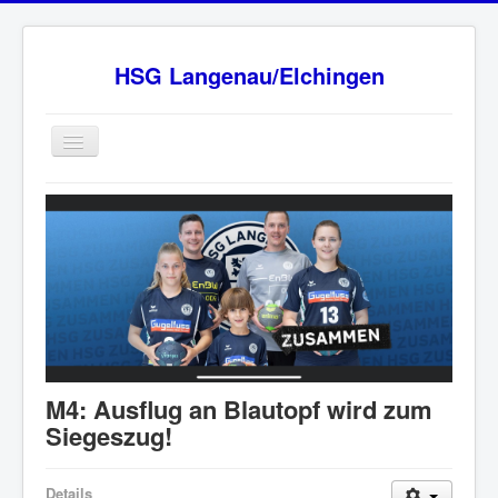
HSG Langenau/Elchingen
Home
BW Oberliga Staffel 2
Verein
Sponsoren
HSG - Fanshop
News
M4: Ausflug an Blautopf wird zum
Ansprechpartner
Siegeszug!
Impressum
Details