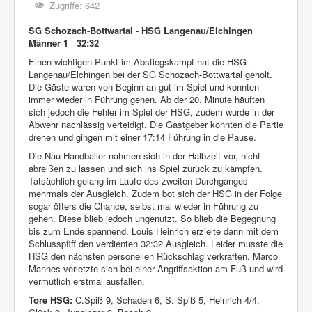
Zugriffe: 642
SG Schozach-Bottwartal - HSG Langenau/Elchingen
Männer 1 32:32
Einen wichtigen Punkt im Abstiegskampf hat die HSG
Langenau/Elchingen bei der SG Schozach-Bottwartal geholt.
Die Gäste waren von Beginn an gut im Spiel und konnten
immer wieder in Führung gehen. Ab der 20. Minute häuften
sich jedoch die Fehler im Spiel der HSG, zudem wurde in der
Abwehr nachlässig verteidigt. Die Gastgeber konnten die Partie
drehen und gingen mit einer 17:14 Führung in die Pause.
Die Nau-Handballer nahmen sich in der Halbzeit vor, nicht
abreißen zu lassen und sich ins Spiel zurück zu kämpfen.
Tatsächlich gelang im Laufe des zweiten Durchganges
mehrmals der Ausgleich. Zudem bot sich der HSG in der Folge
sogar öfters die Chance, selbst mal wieder in Führung zu
gehen. Diese blieb jedoch ungenutzt. So blieb die Begegnung
bis zum Ende spannend. Louis Heinrich erzielte dann mit dem
Schlusspfiff den verdienten 32:32 Ausgleich. Leider musste die
HSG den nächsten personellen Rückschlag verkraften. Marco
Mannes verletzte sich bei einer Angriffsaktion am Fuß und wird
vermutlich erstmal ausfallen.
Tore HSG:
C.Spiß 9, Schaden 6, S. Spiß 5, Heinrich 4/4,