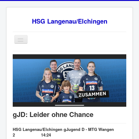
HSG Langenau/Elchingen
Home
BW Oberliga Staffel 2
Verein
Sponsoren
HSG - Fanshop
News
gJD: Leider ohne Chance
Ansprechpartner
Impressum
HSG Langenau/Elchingen gJugend D - MTG Wangen
2 14:24