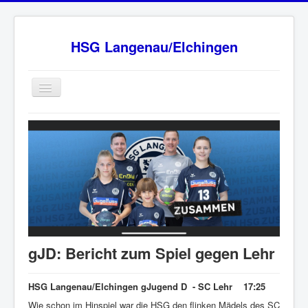
HSG Langenau/Elchingen
Home
BW Oberliga Staffel 2
Verein
Sponsoren
HSG - Fanshop
News
gJD: Bericht zum Spiel gegen Lehr
Ansprechpartner
Impressum
HSG Langenau/Elchingen gJugend D - SC Lehr 17:25
Wie schon im Hinspiel war die HSG den flinken Mädels des SC