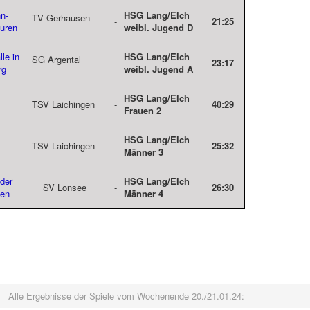
n-
HSG Lang/Elch
TV Gerhausen
-
21:25
euren
weibl.
Jugend D
le in
HSG Lang/Elch
SG Argenta
l
-
23:17
rg
weibl.
Jugend A
HSG Lang/Elch
TSV Laichingen
-
40:29
Frauen 2
HSG Lang/Elch
TSV Laichingen
-
25:32
Männer 3
 der
HSG Lang/Elch
SV Lonsee
-
26:30
ten
Männer 4
Alle Ergebnisse der Spiele vom Wochenende 20./21.01.24: