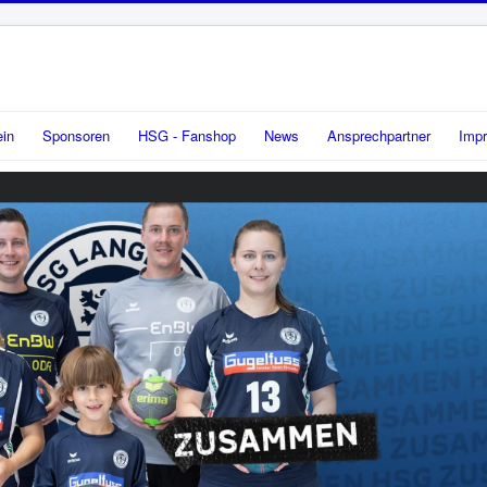
ein
Sponsoren
HSG - Fanshop
News
Ansprechpartner
Imp