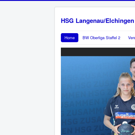
HSG Langenau/Elchingen
Home
BW Oberliga Staffel 2
Ver