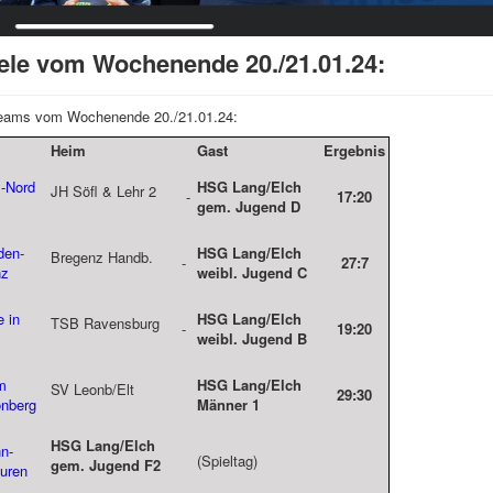
iele vom Wochenende 20./21.01.24:
-Teams vom Wochenende 20./21.01.24:
Heim
Gast
Ergebnis
m-Nord
HSG Lang/Elch
JH Söfl & Lehr 2
-
17:20
gem.
Jugend D
den-
HSG Lang/Elch
Bregenz Handb.
-
27:7
nz
weibl.
Jugend C
 in
HSG Lang/Elch
TSB Ravensburg
-
19:20
weibl.
Jugend B
m
HSG Lang/Elch
SV Leonb/Elt
29:30
onberg
Männer 1
HSG Lang/Elch
n-
(Spieltag)
gem. Jugend F2
euren