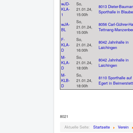
wJD-
So,
8013 Dieter-Bauman
KLA-
21.01.24,
Sporthalle in Blaub
1
15:00h
So,
wJA-
8056 Carl-Gührer-Hal
21.01.24,
BL
Tettnang-Manzenbe
15:00h
F-
So,
8042 Jahnhalle in
KLA-
21.01.24,
Laichingen
D
16:00h
M-
So,
8042 Jahnhalle in
KLA-
21.01.24,
Laichingen
D
18:00h
M-
So,
8110 Sporthalle auf
KLB-
21.01.24,
Egert in Beimerstet
D
18:00h
8021
Aktuelle Seite:
Startseite
Verein