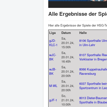
Alle Ergebnisse der Sp
Hier alle Ergebnisse der Spiele der HSG
Liga
Datum
Halle
Sa,
gJD-
8106 Sporthalle Ul
20.01.24,
KLC-1
in Ulm-Lehr
15:00h
Sa,
wJC-
8107 Sporthalle Rie
20.01.24,
BK
Vorkloster in Brege
16:45h
Sa,
wJB-
8066 Kuppelnauhalle
20.01.24,
BK
Ravensburg
20:00h
Sa,
6037 Sporthalle bei
M-WL
20.01.24,
Sportzentrum in Le
20:00h
So,
8013 Dieter-Bauman
gJF-1
21.01.24,
Sporthalle in Blaub
10:00h