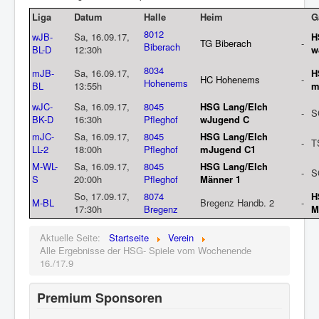
Liga
Datum
Halle
Heim
G
8012
wJB-
Sa, 16.09.17,
H
TG Biberach
-
Biberach
BL-D
12:30h
w
8034
mJB-
Sa, 16.09.17,
H
HC Hohenems
-
Hohenems
BL
13:55h
m
wJC-
Sa, 16.09.17,
8045
HSG Lang/Elch
-
S
BK-D
16:30h
Pfleghof
wJugend C
mJC-
Sa, 16.09.17,
8045
HSG Lang/Elch
-
T
LL-2
18:00h
Pfleghof
mJugend C1
M-WL-
Sa, 16.09.17,
8045
HSG Lang/Elch
-
S
S
20:00h
Pfleghof
Männer 1
So, 17.09.17,
8074
H
M-BL
Bregenz Handb. 2
-
17:30h
Bregenz
M
Aktuelle Seite:
Startseite
Verein
Alle Ergebnisse der HSG- Spiele vom Wochenende
16./17.9
Premium Sponsoren