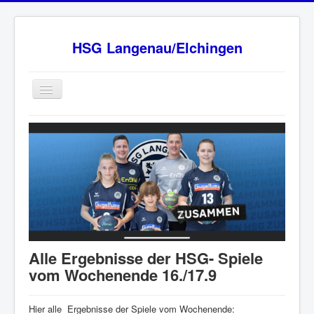
HSG Langenau/Elchingen
Home
BW Oberliga Staffel 2
Verein
Sponsoren
HSG - Fanshop
News
Alle Ergebnisse der HSG- Spiele
Ansprechpartner
vom Wochenende 16./17.9
Impressum
Hier alle Ergebnisse der Spiele vom Wochenende: