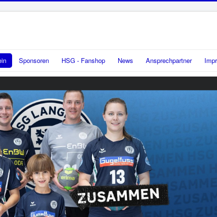
ein
Sponsoren
HSG - Fanshop
News
Ansprechpartner
Imp