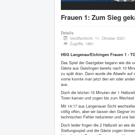
Frauen 1: Zum Sieg ge
Details
Veröffentlicht: 11. Oktober 2021
Zugriffe: 1891
HSG Langenau/Elchingen Frauen 1 - T
Das Spiel der Gastgeber begann wie die v
Gäste aus Geislingen bereits nach 10 Minu
zu spät dran. Dann wurde die Abwehr auf d
vorne konnte man jetzt den ein oder ander
aus.
Doch die letzten 15 Minuten der 1 Halbzei
Toren kamen und zogen bis zum Wechsel 
Mit 14:17 aus Langenauer Sicht wechselte 
völlig offen, aber wir lassen den Gegner
technischen Fehler reduzieren und uns be
Doch leider fingen die 2 Halbzeit an wie d
Stellungsspiel und die Gäste zogen binne