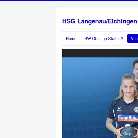
HSG Langenau/Elchingen
Home
BW Oberliga Staffel 2
Ver