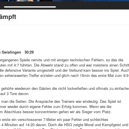
kämpft
G Geislingen 30:29
ergangenen Spiele nervös und mit einigen technischen Fehlern, so das die
ten mit 4:7 führten. Die Abwehr stand zu offen und war meistens einen Schrit
ie defensive Variante umgestellt und der Verbund kam besser ins Spiel. Auc
en sehenswerten Treffer erzielen und glich nach 15min das erste Mal zum 9:9
t gehörte wiederum den Gästen die nicht lockerließen und oftmals zu einfach
auf 3 Tore davon.
man die Seiten. Die Ansprache des Trainers war eindeutig. Das Spiel ist
 immer wieder durch eigene Fehler zum Erfolg kommen. Wenn wie die
im Abschluss besser konzentrieren gehen wir als Sieger vom Platz.
ie erste ein verschossener 7-Meter ein paar Fehler und schlechtes
n 4 Minuten auf 14:20 davon. Doch die HSG zeigte Moral und Kampfgeist und