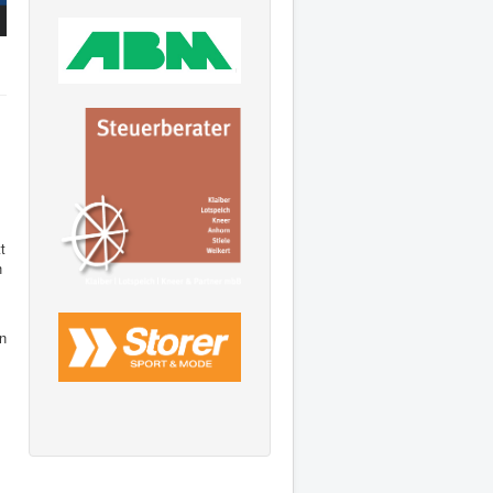
t
h
en