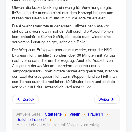
Obwohl die kurze Deckung ein wenig für Verwirrung sorgte,
ließen sich die anderen nicht aus dem Konzept bringen und
nutzen den freien Raum um im 1:1 die Tore zu erzielen.
Die Abwehr stand wie in der ersten Halbzeit nach wie vor
sicher. Und wenn dann mal ein Ball durch die Abwehrreihen
kam entschärfte Carina Späth, die heute auch wieder eine
souveräne Leistung zeigte, sehr viele Bälle.
Der Weg zum Erfolg war aber erneut wieder, dass der HSG
Express nicht nachließ, sondern über 60 Minuten mit Vollgas
nach vorne dann Tor um Tor wegzog. Auch die Auszeit von
Ailingen in der 48 Minute, nachdem Langenau mit 3
Tempogegenstoß Toren hintereinander erfolgreich war, brachte
den Lauf der Gastgeber nicht zum Stoppen. Und so hielt man
das Tempo auch die restlichen 12 Minuten hoch und erhöhte
von 25:17 auf das letztendlich verdiente 33:22.
Zurück
Weiter
Aktuelle Seite:
Startseite
Verein
Frauen 1
Berichte Frauen 1
F1: Im Letzten Heimspiel mit Vollgas zum Erfolg!