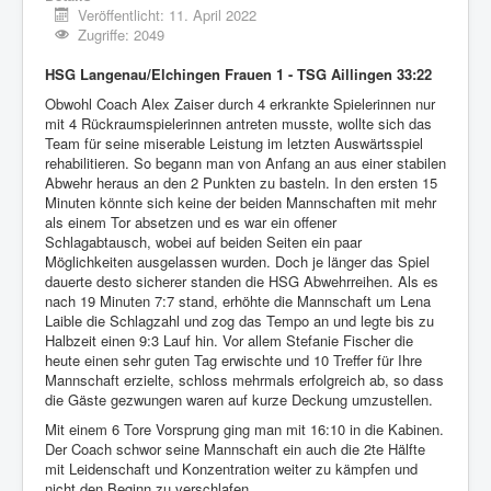
Veröffentlicht: 11. April 2022
Zugriffe: 2049
HSG Langenau/Elchingen Frauen 1 - TSG Aillingen 33:22
Obwohl Coach Alex Zaiser durch 4 erkrankte Spielerinnen nur
mit 4 Rückraumspielerinnen antreten musste, wollte sich das
Team für seine miserable Leistung im letzten Auswärtsspiel
rehabilitieren. So begann man von Anfang an aus einer stabilen
Abwehr heraus an den 2 Punkten zu basteln. In den ersten 15
Minuten könnte sich keine der beiden Mannschaften mit mehr
als einem Tor absetzen und es war ein offener
Schlagabtausch, wobei auf beiden Seiten ein paar
Möglichkeiten ausgelassen wurden. Doch je länger das Spiel
dauerte desto sicherer standen die HSG Abwehrreihen. Als es
nach 19 Minuten 7:7 stand, erhöhte die Mannschaft um Lena
Laible die Schlagzahl und zog das Tempo an und legte bis zu
Halbzeit einen 9:3 Lauf hin. Vor allem Stefanie Fischer die
heute einen sehr guten Tag erwischte und 10 Treffer für Ihre
Mannschaft erzielte, schloss mehrmals erfolgreich ab, so dass
die Gäste gezwungen waren auf kurze Deckung umzustellen.
Mit einem 6 Tore Vorsprung ging man mit 16:10 in die Kabinen.
Der Coach schwor seine Mannschaft ein auch die 2te Hälfte
mit Leidenschaft und Konzentration weiter zu kämpfen und
nicht den Beginn zu verschlafen.