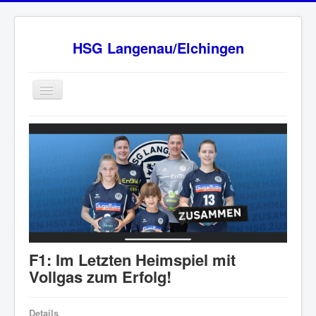
HSG Langenau/Elchingen
Home
BW Oberliga Staffel 2
Verein
Sponsoren
HSG - Fanshop
News
F1: Im Letzten Heimspiel mit
Ansprechpartner
Vollgas zum Erfolg!
Impressum
Details