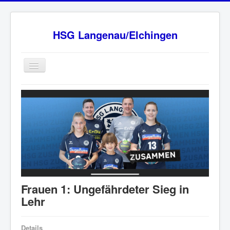
HSG Langenau/Elchingen
Home
BW Oberliga Staffel 2
Verein
Sponsoren
HSG - Fanshop
News
Frauen 1: Ungefährdeter Sieg in
Ansprechpartner
Lehr
Impressum
Details