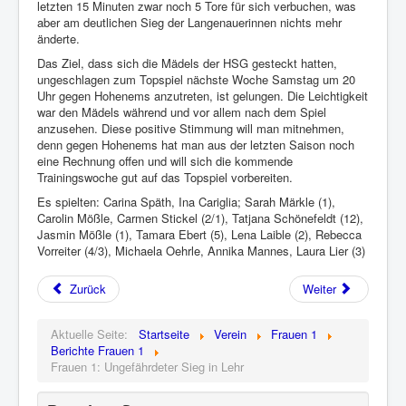
letzten 15 Minuten zwar noch 5 Tore für sich verbuchen, was
aber am deutlichen Sieg der Langenauerinnen nichts mehr
änderte.
Das Ziel, dass sich die Mädels der HSG gesteckt hatten,
ungeschlagen zum Topspiel nächste Woche Samstag um 20
Uhr gegen Hohenems anzutreten, ist gelungen. Die Leichtigkeit
war den Mädels während und vor allem nach dem Spiel
anzusehen. Diese positive Stimmung will man mitnehmen,
denn gegen Hohenems hat man aus der letzten Saison noch
eine Rechnung offen und will sich die kommende
Trainingswoche gut auf das Topspiel vorbereiten.
Es spielten: Carina Späth, Ina Cariglia; Sarah Märkle (1),
Carolin Mößle, Carmen Stickel (2/1), Tatjana Schönefeldt (12),
Jasmin Mößle (1), Tamara Ebert (5), Lena Laible (2), Rebecca
Vorreiter (4/3), Michaela Oehrle, Annika Mannes, Laura Lier (3)
Zurück
Weiter
Aktuelle Seite:
Startseite
Verein
Frauen 1
Berichte Frauen 1
Frauen 1: Ungefährdeter Sieg in Lehr