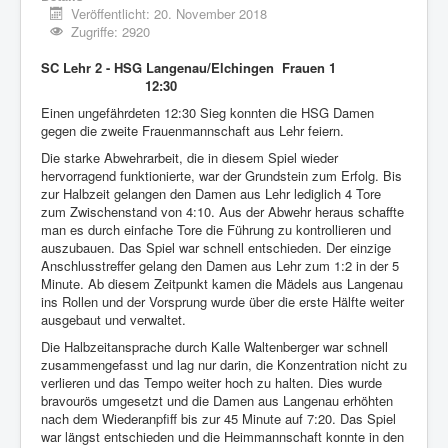
Veröffentlicht: 20. November 2018
Zugriffe: 2920
SC Lehr 2 - HSG Langenau/Elchingen Frauen 1
12:30
Einen ungefährdeten 12:30 Sieg konnten die HSG Damen
gegen die zweite Frauenmannschaft aus Lehr feiern.
Die starke Abwehrarbeit, die in diesem Spiel wieder
hervorragend funktionierte, war der Grundstein zum Erfolg. Bis
zur Halbzeit gelangen den Damen aus Lehr lediglich 4 Tore
zum Zwischenstand von 4:10. Aus der Abwehr heraus schaffte
man es durch einfache Tore die Führung zu kontrollieren und
auszubauen. Das Spiel war schnell entschieden. Der einzige
Anschlusstreffer gelang den Damen aus Lehr zum 1:2 in der 5
Minute. Ab diesem Zeitpunkt kamen die Mädels aus Langenau
ins Rollen und der Vorsprung wurde über die erste Hälfte weiter
ausgebaut und verwaltet.
Die Halbzeitansprache durch Kalle Waltenberger war schnell
zusammengefasst und lag nur darin, die Konzentration nicht zu
verlieren und das Tempo weiter hoch zu halten. Dies wurde
bravourös umgesetzt und die Damen aus Langenau erhöhten
nach dem Wiederanpfiff bis zur 45 Minute auf 7:20. Das Spiel
war längst entschieden und die Heimmannschaft konnte in den