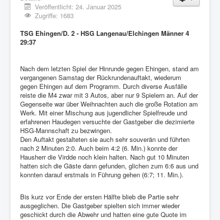
Veröffentlicht: 24. Januar 2025
Zugriffe: 1683
TSG Ehingen/D. 2 - HSG Langenau/Elchingen Männer 4
29:37
Nach dem letzten Spiel der Hinrunde gegen Ehingen, stand am
vergangenen Samstag der Rückrundenauftakt, wiederum
gegen Ehingen auf dem Programm. Durch diverse Ausfälle
reiste die M4 zwar mit 3 Autos, aber nur 9 Spielern an. Auf der
Gegenseite war über Weihnachten auch die große Rotation am
Werk. Mit einer Mischung aus jugendlicher Spielfreude und
erfahrenen Haudegen versuchte der Gastgeber die dezimierte
HSG-Mannschaft zu bezwingen.
Den Auftakt gestalteten sie auch sehr souverän und führten
nach 2 Minuten 2:0. Auch beim 4:2 (6. Min.) konnte der
Hausherr die Virdde noch klein halten. Nach gut 10 Minuten
hatten sich die Gäste dann gefunden, glichen zum 6:6 aus und
konnten darauf erstmals in Führung gehen (6:7; 11. Min.).
Bis kurz vor Ende der ersten Hälfte blieb die Partie sehr
ausgeglichen. Die Gastgeber spielten sich immer wieder
geschickt durch die Abwehr und hatten eine gute Quote im