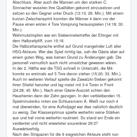
Abschluss. Aber auch die Mannen um den starken C.
Simnacher wussten ihre Qualitäten gekonnt einzusetzen und
setzen so den Gegner unter Druck (13:13; 26. Min.). Mit einem
kurzen Zwischensprint konnten die Männer 4 dann vor der
Pause einen ersten 4 Tore Vorsprung herausspielen (14:18; 30.
Min.).
Wehrmutstropfen war ein Siebenmetertreffer der Ehinger mit
dem Halbzeitpfiff, zum 15:18.
Die Halbzeitansprache entfiel auf Grund mangelnder Luft aller
HSG-Akteure. Wer das Spiel richtig las, sah die Gäste aber auf
einem guten Weg, was keinen Grund zu Änderungen gab. Die
personell vermutlich auch nicht umsetzbar gewesen wären.
In der 2. Hälfte war die TSG schnell in Unterzahl, die M4
konnte so erstmals auf 5 Tore davon ziehen (15:20; 33. Min.).
Auch im weiteren Verlauf spielte die Zawatzki-Sieben gekonnt
ihren Stiefel herunter und lag meist mit 3-4 Toren in Front
(24:28; 45. Min.). Nach einer Gäste-Auszeit schien den
Hausherren dann der Zahn gezogen. In den verbleibenden 15
Spielminutenko nnten sie Schlussmann A. Weiß nur noch 4
mal überwinden, für eine Aufholjagd war dies natürlich deutlich
zu wenig. Der Klassenprimus spielte weiterhin seine Stärken
aus und traf vorne weiterhin routiniert. So stand am Ende ein
verdienter und nicht erwarteter souveräner 29:37
Auswärtserfolg.
Nach den Strapazen für die 9 siegreichen Akteure steht nun