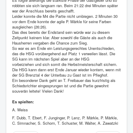
Es folgte allerdings die stärkste Phase der Gastgeber und so
robbten sie sich langsam ran. Beim 21:22 drei Minuten später
war der Anschluss bereits geschafft.
Leider konnte die M4 die Partie nicht umbiegen. 2 Minuten 30
vor dem Ende konnte der agile P. Märkle für seine Farben
ausgleichen (26:26).
Das dies bereits der Endstand sein würde war zu diesem
Zeitpunkt keinem klar. Aber sowohl die Gäste als auch die
Hausherren vergaben die Chance zum Sieg.
So war es am Ende ein Leistungsgerechtes Unentschieden,
das die HSG vorübergehend auf Platz 1 verweilen lässt. Die
SG kann im nächsten Spiel aber an der HSG
vorbeiziehen und sich somit die Herbstmeisterschaft sichern.
Die HSG kann dann erst Ende Januar wieder kontern, wenn mit
der SG Brenztal 4 der Unterbau zu Gast ist im Pfleghof.
Ein besonderer Dank geht an T. Freibauer das kurzfristig als
Schiedsrichter eingesprungen ist und die Partie gewohnt
souverän leitete! Vielen Dank!
Es spielten:
A. Weiss
F. Dubb, T. Ebert, F. Junginger, P. Lenz, P. Märkle, P. Märkle,
C. Simnacher, S. Schorn, T. Schuster, M. Walter, A. Zawatzki