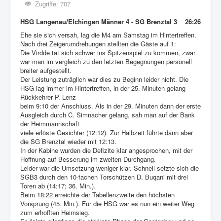
Zugriffe: 707
HSG Langenau/Elchingen Männer 4 - SG Brenztal 3 26:26
Ehe sie sich versah, lag die M4 am Samstag im Hintertreffen.
Nach drei Zeigerumdrehungen stellten die Gäste auf 1:
Die Virdde tat sich schwer ins Spitzenspiel zu kommen, zwar
war man im vergleich zu den letzten Begegnungen personell
breiter aufgestellt.
Der Leistung zuträglich war dies zu Beginn leider nicht. Die
HSG lag immer im Hintertreffen, in der 25. Minuten gelang
Rückkehrer P. Lenz
beim 9:10 der Anschluss. Als in der 29. Minuten dann der erste
Ausgleich durch C. Simnacher gelang, sah man auf der Bank
der Heimmannschaft
viele erlöste Gesichter (12:12). Zur Halbzeit führte dann aber
die SG Brenztal wieder mit 12:13.
In der Kabine wurden die Defizite klar angesprochen, mit der
Hoffnung auf Besserung im zweiten Durchgang.
Leider war die Umsetzung weniger klar. Schnell setzte sich die
SGB3 durch den 10-fachen Torschützen D. Buqani mit drei
Toren ab (14:17; 36. Min.).
Beim 18:22 erreichte der Tabellenzweite den höchsten
Vorsprung (45. Min.). Für die HSG war es nun ein weiter Weg
zum erhofften Heimsieg.