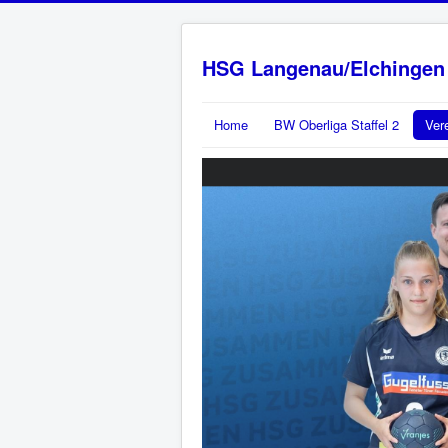
HSG Langenau/Elchingen
Home
BW Oberliga Staffel 2
Ver