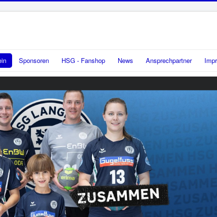
ein
Sponsoren
HSG - Fanshop
News
Ansprechpartner
Imp