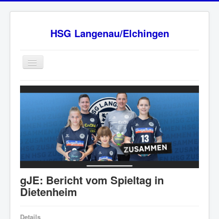
HSG Langenau/Elchingen
Home
BW Oberliga Staffel 2
Verein
Sponsoren
HSG - Fanshop
News
gJE: Bericht vom Spieltag in
Ansprechpartner
Dietenheim
Impressum
Details