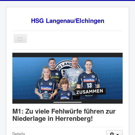
HSG Langenau/Elchingen
Home
BW Oberliga Staffel 2
Verein
Sponsoren
HSG - Fanshop
News
M1: Zu viele Fehlwürfe führen zur
Ansprechpartner
Niederlage in Herrenberg!
Impressum
Details