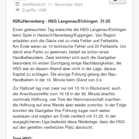
Veröffentlicht: 11. November 2024
Zugriffe: 1085
H2KuHerrenberg - HSG Langenau/Elchingen 31:25
Einen gebrauchten Tag erwischte die HSG Langenau/Elchingen
beim Spiel in Haslach/Herrenberg/Kuppingen. Von Beginn
erlaubten sich die Gäste viel zu viele Fehler und Fehlwürfe.
Am Ende waren es 10 technische Fehler und 23 Fehlwürfe. Um
damit eine Partie zu gewinnen, bedarf es schon eines
Handballwunders. Zwar leisteten sich auch die Gastgeber
besonders im ersten Durchgang einige Nachlässigkeiten, die
HSG war an diesem Abend aber nicht in der Lage, daraus
Kapital zu schlagen. Die einzige Führung gelang den Nau-
Handballern in der 10. Minute beim Stand von 3:4.
Zur Halbzeit lag man zwar nur mit 13:16 in Rückstand, auch
der Anschlusstreffer zum 16:18 in der 36. Minute brachte
nochmals Hoffnung, vier Tore der Heimmannschaft machten
die Hoffnung auf eine Wende aber wieder zunichte. In der Folge
konnten die Gastgeber ihre Führung sogar noch weiter
ausbauen und siegten am Ende verdient mit 31:25. In der
ausgeglichenen Liga bedeutet diese Niederlage, dass die HSG
auf den geteilten viertletzten Platz abrutscht.
Tore HSG: