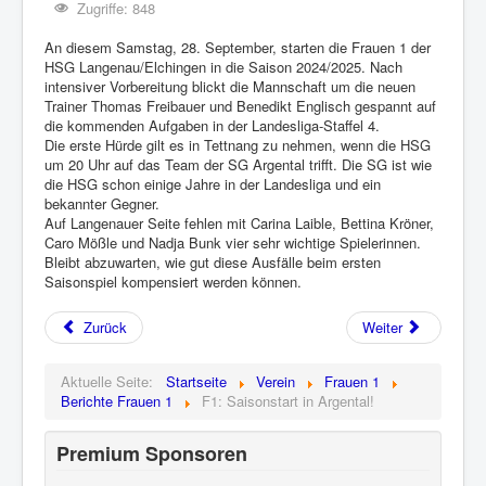
Zugriffe: 848
An diesem Samstag, 28. September, starten die Frauen 1 der
HSG Langenau/Elchingen in die Saison 2024/2025. Nach
intensiver Vorbereitung blickt die Mannschaft um die neuen
Trainer Thomas Freibauer und Benedikt Englisch gespannt auf
die kommenden Aufgaben in der Landesliga-Staffel 4.
Die erste Hürde gilt es in Tettnang zu nehmen, wenn die HSG
um 20 Uhr auf das Team der SG Argental trifft. Die SG ist wie
die HSG schon einige Jahre in der Landesliga und ein
bekannter Gegner.
Auf Langenauer Seite fehlen mit Carina Laible, Bettina Kröner,
Caro Mößle und Nadja Bunk vier sehr wichtige Spielerinnen.
Bleibt abzuwarten, wie gut diese Ausfälle beim ersten
Saisonspiel kompensiert werden können.
Zurück
Weiter
Aktuelle Seite:
Startseite
Verein
Frauen 1
Berichte Frauen 1
F1: Saisonstart in Argental!
Premium Sponsoren