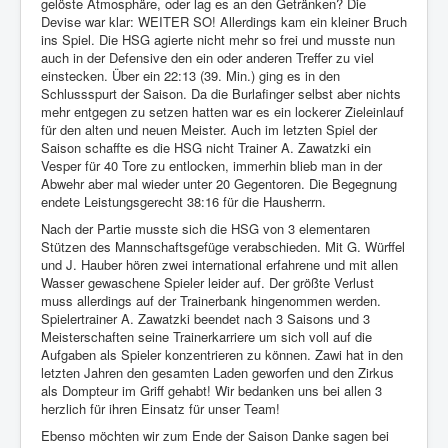
gelöste Atmosphäre, oder lag es an den Getränken? Die
Devise war klar: WEITER SO! Allerdings kam ein kleiner Bruch
ins Spiel. Die HSG agierte nicht mehr so frei und musste nun
auch in der Defensive den ein oder anderen Treffer zu viel
einstecken. Über ein 22:13 (39. Min.) ging es in den
Schlussspurt der Saison. Da die Burlafinger selbst aber nichts
mehr entgegen zu setzen hatten war es ein lockerer Zieleinlauf
für den alten und neuen Meister. Auch im letzten Spiel der
Saison schaffte es die HSG nicht Trainer A. Zawatzki ein
Vesper für 40 Tore zu entlocken, immerhin blieb man in der
Abwehr aber mal wieder unter 20 Gegentoren. Die Begegnung
endete Leistungsgerecht 38:16 für die Hausherrn.
Nach der Partie musste sich die HSG von 3 elementaren
Stützen des Mannschaftsgefüge verabschieden. Mit G. Würffel
und J. Hauber hören zwei international erfahrene und mit allen
Wasser gewaschene Spieler leider auf. Der größte Verlust
muss allerdings auf der Trainerbank hingenommen werden.
Spielertrainer A. Zawatzki beendet nach 3 Saisons und 3
Meisterschaften seine Trainerkarriere um sich voll auf die
Aufgaben als Spieler konzentrieren zu können. Zawi hat in den
letzten Jahren den gesamten Laden geworfen und den Zirkus
als Dompteur im Griff gehabt! Wir bedanken uns bei allen 3
herzlich für ihren Einsatz für unser Team!
Ebenso möchten wir zum Ende der Saison Danke sagen bei