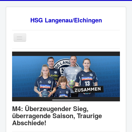
HSG Langenau/Elchingen
Home
BW Oberliga Staffel 2
Verein
Sponsoren
HSG - Fanshop
News
M4: Überzeugender Sieg,
Ansprechpartner
überragende Saison, Traurige
Abschiede!
Impressum