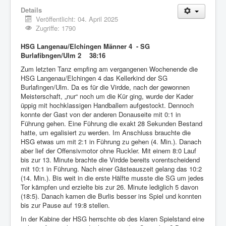
Details
Veröffentlicht: 04. April 2025
Zugriffe: 1790
HSG Langenau/Elchingen Männer 4 - SG
Burlafibngen/Ulm 2 38:16
Zum letzten Tanz empfing am vergangenen Wochenende die
HSG Langenau/Elchingen 4 das Kellerkind der SG
Burlafingen/Ulm. Da es für die Virdde, nach der gewonnen
Meisterschaft, „nur“ noch um die Kür ging, wurde der Kader
üppig mit hochklassigen Handballern aufgestockt. Dennoch
konnte der Gast von der anderen Donauseite mit 0:1 in
Führung gehen. Eine Führung die exakt 28 Sekunden Bestand
hatte, um egalisiert zu werden. Im Anschluss brauchte die
HSG etwas um mit 2:1 in Führung zu gehen (4. Min.). Danach
aber lief der Offensivmotor ohne Ruckler. Mit einem 8:0 Lauf
bis zur 13. Minute brachte die Virdde bereits vorentscheidend
mit 10:1 in Führung. Nach einer Gästeauszeit gelang das 10:2
(14. Min.). Bis weit in die erste Hälfte musste die SG um jedes
Tor kämpfen und erzielte bis zur 26. Minute lediglich 5 davon
(18:5). Danach kamen die Burlis besser ins Spiel und konnten
bis zur Pause auf 19:8 stellen.
In der Kabine der HSG herrschte ob des klaren Spielstand eine