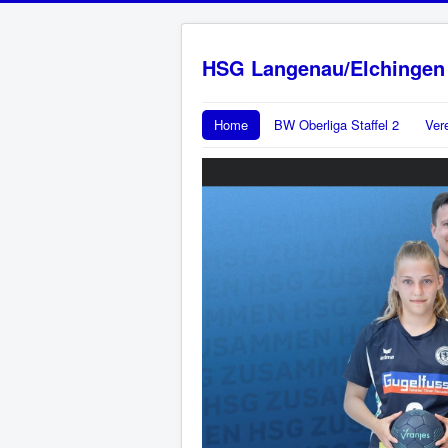
HSG Langenau/Elchingen
Home
BW Oberliga Staffel 2
Ver