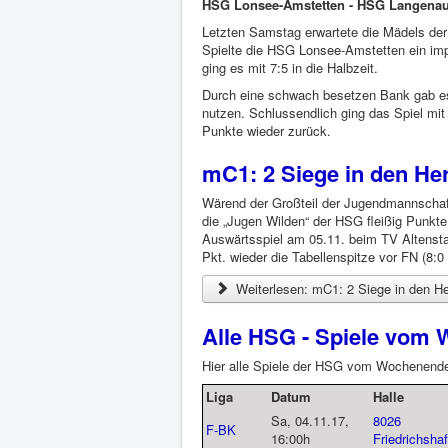
HSG Lonsee-Amstetten - HSG Langen
Letzten Samstag erwartete die Mädels der
Spielte die HSG Lonsee-Amstetten ein imp
ging es mit 7:5 in die Halbzeit.
Durch eine schwach besetzen Bank gab es
nutzen. Schlussendlich ging das Spiel mit 
Punkte wieder zurück.
mC1: 2 Siege in den Her
Wärend der Großteil der Jugendmannschaf
die „Jugen Wilden“ der HSG fleißig Punkt
Auswärtsspiel am 05.11. beim TV Altensta
Pkt. wieder die Tabellenspitze vor FN (8:
Weiterlesen: mC1: 2 Siege in den He
Alle HSG - Spiele vom 
Hier alle Spiele der HSG vom Wochenend
Liga
Datum
Halle
Sa, 04.11.17,
8026
F-BK
16:00h
Friedrichsha