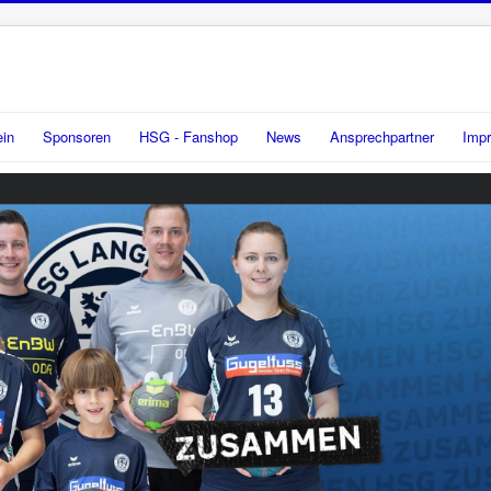
ein
Sponsoren
HSG - Fanshop
News
Ansprechpartner
Imp