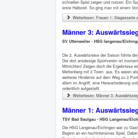
schnellen Spiel zeigen und nutzen. Ein S
erste Halbzeit. So ging man mit einem Vor
Weiterlesen: Frauen 1: Siegesserie er
Männer 3: Auswärtssieg 
SV Uttenweiler - HSG langenau/Elchi
Die 2. Auswärtsreise der Saison führte die
Der dort ansässige Sportverein ist momen
Mitnichten! Zeigen doch die Ergebnisse ei
Mettenberg mit 2 Toren aus. Es waren also
weiteres Hindernis auf dem Weg zu 2 Punkt
allem im Angriff, eine Herausforderung und
ordentlich aufgestellt.
Weiterlesen: Männer 3: Auswärtssieg
Männer 1: Auswärtssieg
TSV Bad Saulgau - HSG Langenau/Elc
Die HSG Langenau/Elchingen war zu Gast 
Beginn an ein hochintensives Spiel. Dab