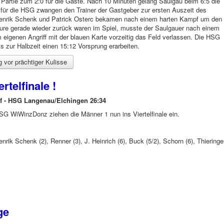
r Partie zum 2:0 für die Gäste. Nach 10 Minuten gelang Saulgau beim 6:5 die
ge für die HSG zwangen den Trainer der Gastgeber zur ersten Auszeit des
 Henrik Schenk und Patrick Osterc bekamen nach einem harten Kampf um den
kteure gerade wieder zurück waren im Spiel, musste der Saulgauer nach einem
eigenen Angriff mit der blauen Karte vorzeitig das Feld verlassen. Die HSG
s zur Halbzeit einen 15:12 Vorsprung erarbeiten.
 vor prächtiger Kulisse
rtelfinale !
 - HSG Langenau/Elchingen 26:34
SG WiWinzDonz ziehen die Männer 1 nun ins Viertelfinale ein.
enrik Schenk (2), Renner (3), J. Heinrich (6), Buck (5/2), Schorn (6), Thieringe
ge