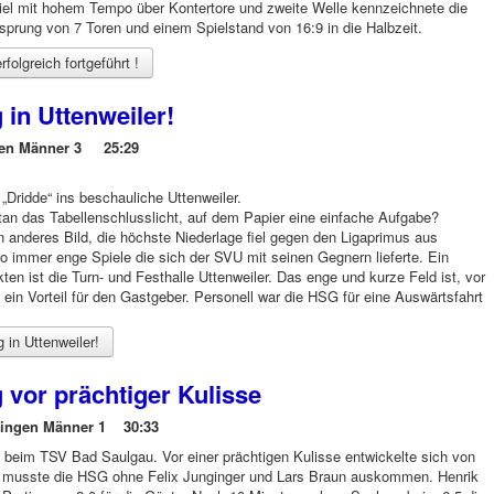
piel mit hohem Tempo über Kontertore und zweite Welle kennzeichnete die
sprung von 7 Toren und einem Spielstand von 16:9 in die Halbzeit.
folgreich fortgeführt !
in Uttenweiler!
ngen Männer 3 25:29
 „Dridde“ ins beschauliche Uttenweiler.
tan das Tabellenschlusslicht, auf dem Papier eine einfache Aufgabe?
n anderes Bild, die höchste Niederlage fiel gegen den Ligaprimus aus
 immer enge Spiele die sich der SVU mit seinen Gegnern lieferte. Ein
en ist die Turn- und Festhalle Uttenweiler. Das enge und kurze Feld ist, vor
 ein Vorteil für den Gastgeber. Personell war die HSG für eine Auswärtsfahrt
 in Uttenweiler!
 vor prächtiger Kulisse
hingen Männer 1 30:33
beim TSV Bad Saulgau. Vor einer prächtigen Kulisse entwickelte sich von
ei musste die HSG ohne Felix Junginger und Lars Braun auskommen. Henrik