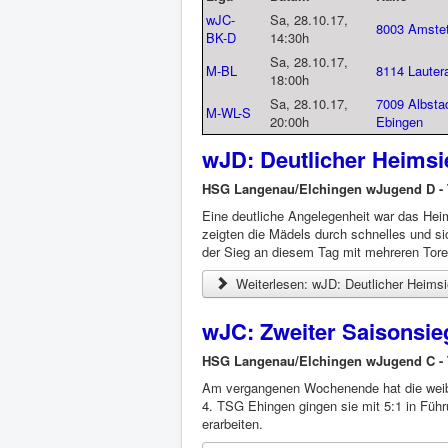
wJC-
Sa, 28.10.17,
8003 Amste
BK-D
14:30h
Sa, 28.10.17,
M-BL
8114 Lauter
18:00h
Sa, 28.10.17,
7009 Albstad
M-WL-S
20:00h
Ebingen
wJD: Deutlicher Heimsi
HSG Langenau/Elchingen wJuge
Eine deutliche Angelegenheit war das Hei
zeigten die Mädels durch schnelles und s
der Sieg an diesem Tag mit mehreren Toren
Weiterlesen: wJD: Deutlicher Heims
wJC: Zweiter Saisonsie
HSG Langenau/Elchingen wJug
Am vergangenen Wochenende hat die weibl
4. TSG Ehingen gingen sie mit 5:1 in Führ
erarbeiten.