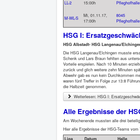
LL-2
15:00h
Pfleghofhalle
Mi, 01.11.17,
8045
M-WL-S
17:00h
Pfleghofhalle
HSG I: Ersatzgeschwäc
HSG Albstadt- HSG Langenau/Elchinge
Die HSG Langenau/Elchingen musste ersat
Schenk und Lars Braun fehlten aus unters
Vorteile erspielen. Nach 10 Minuten erzie
zurück und glich weitere zehn Minuten spä
Abwehr gab es nun kein Durchkommen mehr
waren fünf Treffer in Folge zur 13:8 Führ
die Halbzeit genommen.
Weiterlesen: HSG I: Ersatzgeschwä
Alle Ergebnisse der HS
Am Wochenende mussten alle drei beteili
Hier alle Ergebnisse der HSG-Teams vo
Liga
Datum
Halle