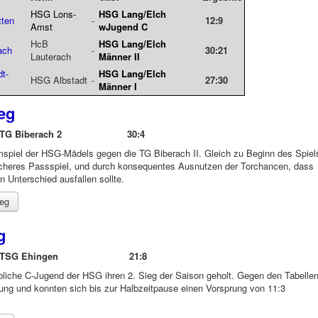
HSG Lons-
HSG Lang/Elch
tten
-
12:9
Amst
wJugend C
HcB
HSG Lang/Elch
ach
-
30:21
Lauterach
Männer II
t-
HSG Lang/Elch
HSG Albstadt
-
27:30
Männer I
eg
nd D - TG Biberach 2 30:4
mspiel der HSG-Mädels gegen die TG Biberach II. Gleich zu Beginn des Spiel
icheres Passspiel, und durch konsequentes Ausnutzen der Torchancen, dass
 Unterschied ausfallen sollte.
ieg
g
end C - TSG Ehingen 21:8
iche C-Jugend der HSG ihren 2. Sieg der Saison geholt. Gegen den Tabelle
ung und konnten sich bis zur Halbzeitpause einen Vorsprung von 11:3