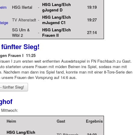
HSG Lang/Elch
heim
HSG Illertal
-
19:19
gJugend D
HSG Lang/Elch
TV Altenstadt
-
19:27
teige
mJugend C1
SG Ulm &
HSG Lang/Elch
-
27:14
Wibl 2
Frauen II
 fünfter Sieg!
gen Frauen I 11:25
uen I zum ersten weit entfernten Auswärtsspiel in FN Fischbach zu Gast.
Auto starteten unsere Frauen mit müden Beinen ins Spiel, sodass man mit
te. Nachdem man dann ins Spiel fand, konnte man mit einer 8-Tore-Serie den
n unsere Frauen den Vorsprung auf 14:6 aus.
- fünfter Sieg!
ghof
 Mittwoch:
Heim
Gast
Ergebnis
HSG Lang/Elch
-
TG Biberach
24:23