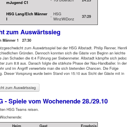
mJugend C1
HSG Lang/Elch Männer
HSG
-
37:29
I
WinzWiDonz
ht zum Auswärtssieg
n Männer 1 27:30
zgeschwächt zum Auswärtsspiel bei der HSG Albstadt. Philip Renner, Henri
chiedlichen Gründen. Dennoch konnten sich die Gäste von Beginn an leichte
lte Jan Schaden die 6:4 Führung per Siebenmeter. Albstadt kämpfte sich jedo
ter zum 8:8 aus. Danach folgte die stärkste Phase der Nau-Handballer. In der
 und im Angriff verwertete man die sich bietenden Chancen. Die Folge
ung. Dieser Vorsprung wurde beim Stand von 15:10 aus Sicht der Gäste mit in
cht zum Auswärtssieg
G - Spiele vom Wochenende 28./29.10
gten HSG Teams reisen.
m Wochenende:
Heim
Gast
Ergebnis