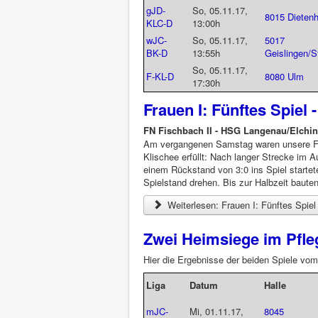
gJD-
So, 05.11.17,
8015 Dieten
KLC-D
13:00h
wJC-
So, 05.11.17,
5017
BK-D
13:55h
Geislingen/S
So, 05.11.17,
F-KL-D
8080 Ulm
17:30h
Frauen I: Fünftes Spiel -
FN Fischbach II - HSG Langenau/Elchin
Am vergangenen Samstag waren unsere Fra
Klischee erfüllt: Nach langer Strecke im 
einem Rückstand von 3:0 ins Spiel starte
Spielstand drehen. Bis zur Halbzeit baute
Weiterlesen: Frauen I: Fünftes Spiel 
Zwei Heimsiege im Pfle
Hier die Ergebnisse der beiden Spiele vom
Liga
Datum
Halle
mJC-
Mi, 01.11.17,
8045