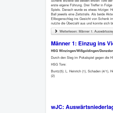
Schenk erzielte die beiden ersten Tore de
erste eigene Führung. Drei Treffer in Fol
Spiels. Danach wurde es etwas hitziger.
Ball jeweils eine Zeitstrafe. Als beide A
Ellbogenschlag ins Gesicht von Schenk im 
nutzte die Überzahl aus und konnte sich bi
Weiterlesen: Männer 1: Auswärtssieg
Männer 1: Einzug ins Vie
HSG Winzingen/Wißgoldingen/Donzdorf
Durch den Sieg im Pokalspiel gegen die H
HSG Tore:
Buntz(5); L. Heinrich (1), Schaden (4/1), H
(2)
wJC: Auswärtsniederla