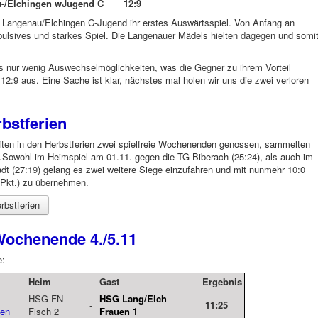
au-/Elchingen wJugend C 12:9
 Langenau/Elchingen C-Jugend ihr erstes Auswärtsspiel. Von Anfang an
ulsives und starkes Spiel. Die Langenauer Mädels hielten dagegen und somi
 nur wenig Auswechselmöglichkeiten, was die Gegner zu ihrem Vorteil
12:9 aus. Eine Sache ist klar, nächstes mal holen wir uns die zwei verloren
bstferien
ten in den Herbstferien zwei spielfreie Wochenenden genossen, sammelten
e.Sowohl im Heimspiel am 01.11. gegen die TG Biberach (25:24), als auch im
dt (27:19) gelang es zwei weitere Siege einzufahren und mit nunmehr 10:0
0 Pkt.) zu übernehmen.
rbstferien
Wochenende 4./5.11
e:
Heim
Gast
Ergebnis
HSG FN-
HSG Lang/Elch
-
11:25
fen
Fisch 2
Frauen 1