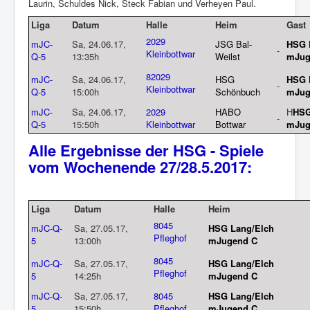
Laurin, Schuldes Nick, Steck Fabian und Verheyen Paul.
Liga
Datum
Halle
Heim
Gast
2029
mJC-
Sa, 24.06.17,
JSG Bal-
HSG 
-
Kleinbottwar
Q-5
13:35h
Weilst
mJug
8
2029
mJC-
Sa, 24.06.17,
H
SG
HSG 
-
Kleinbottwar
Q-5
15:00h
Schönbuch
mJug
mJC-
Sa, 24.06.17,
2029
HABO
H
HSG
-
Q-5
15:50h
Kleinbottwar
Bottwar
mJug
Alle Ergebnisse der HSG - Spiele
vom Wochenende 27/28.5.2017:
Liga
Datum
Halle
Heim
8045
mJC-Q-
Sa, 27.05.17,
HSG Lang/Elch
Pfleghof
5
13:00h
mJugend C
8045
mJC-Q-
Sa, 27.05.17,
HSG Lang/Elch
Pfleghof
5
14:25h
mJugend C
mJC-Q-
Sa, 27.05.17,
8045
HSG Lang/Elch
5
15:50h
Pfleghof
mJugend C