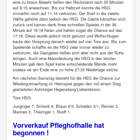
eine zu brave Abwehr ließen den Rückstand nach 25 Minuten
auf 8:15 anwachsen. Bis zur Halbzeit konnte die HSG
immerhin noch auf 11:16 verkürzen. Der Start in die zweite
Hälfte gehörte dann jedoch der HSG. Die Gäste kämpften sich
zurück und kamen dank ihres schnellen Spieles in der 36.
Minute auf 16:18 heran und hatten sogar die Chance auf das
17:18. Diese wurde jedoch nicht genutzt und Wolfschlugen
baute den Vorsprung danach wieder auf vier Tore aus. Bis zum
Spielende schaffte es die HSG zwar immer wieder zu
verkürzen, die Gastgeber ließen sich aber nicht aus der Ruhe
bringen. Auch eine Manndeckung der HSG in den letzten
Minuten gab dem Spiel keine entscheidende Wende mehr
sodass es am Ende eine zu hohe 27:33 Niederlage setzte.
Am nächsten Samstag besteht für die HSG die Chance zur
Wiedergutmachung im Heimspiel gegen den mit einem Sieg
gestarteten Aufsteiger Hegensberg/Liebersbronn.
Tore HSG:
Junginger 7, Schenk 6, Braun 4/3, Schaden 3/1, Renner 3,
Mannes 2, Thieringer 1, Ruoff 1
Vorverkauf Pfleghofhalle hat
begonnen !