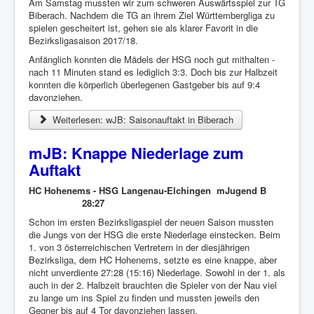
Am Samstag mussten wir zum schweren Auswärtsspiel zur TG
Biberach. Nachdem die TG an ihrem Ziel Württembergliga zu
spielen gescheitert ist, gehen sie als klarer Favorit in die
Bezirksligasaison 2017/18.
Anfänglich konnten die Mädels der HSG noch gut mithalten -
nach 11 Minuten stand es lediglich 3:3. Doch bis zur Halbzeit
konnten die körperlich überlegenen Gastgeber bis auf 9:4
davonziehen.
Weiterlesen: wJB: Saisonauftakt in Biberach
mJB: Knappe Niederlage zum
Auftakt
HC Hohenems - HSG Langenau-Elchingen mJugend B
28:27
Schon im ersten Bezirksligaspiel der neuen Saison mussten
die Jungs von der HSG die erste Niederlage einstecken. Beim
1. von 3 österreichischen Vertretern in der diesjährigen
Bezirksliga, dem HC Hohenems, setzte es eine knappe, aber
nicht unverdiente 27:28 (15:16) Niederlage. Sowohl in der 1. als
auch in der 2. Halbzeit brauchten die Spieler von der Nau viel
zu lange um ins Spiel zu finden und mussten jeweils den
Gegner bis auf 4 Tor davonziehen lassen.