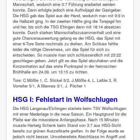
Mannschaft, wodurch eine 3:7 Führung erarbeitet werden
konnte. Dann erfolgte jedoch eine Aufholjagd der Gastgeber.
Die HSG gab das Spiel aus der Hand, wodurch man mit 9:9 in
die Halbzeit ging. In der zweiten Hälfte ging die Torejagd hin
und her, bis sich die TSG Ehingen dann mit 18:14 absetzen
konnte. Durch starken Mannschaftszusammenhalt und eine
gute Chancenauswertung gelang es der HSG, das Spiel mit
einer 6-Tore Serie nochmals zu drehen. Am Schluss fehlte
leider die nötige Cleverness, um das Spiel für sich zu
entscheiden. So musste man sich schlussendlich mit 23:22
geschlagen geben. Jetzt gilt es das Spiel abzuhaken und die
Konzentration auf das erste Punktspiel in der heimischen
Brühlhalle am 24.09. um 13:15 zu richten.
Tore: C.Mößle 1, C. Stickel 5/2, J.Mößle 4, L. Laible 3, R.
Vorreiter 5/1, A.Mannes 3/1, J. Pöcher 1
HSG I: Fehlstart in Wolfschlugen
Die HSG Langenau/Elchingen startete beim TSV Wolfschlugen
mit einer Niederlage in die neue Saison. Ein Hauptgrund für die
Pleite war die missratene Anfangsphase. Nach 15 Minuten
musste Hartwig Schenk beim Stand von 3:7 aus HSG-Sicht
bereits zur grünen Auszeitkarte greifen. In der Folge wurde es
jedoch nicht besser. Unvorbereitete Abschlüsse im Angriff und