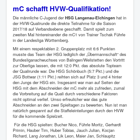
mC schafft HVW-Qualifikation!
Die männliche C-Jugend der
HSG Langenau-Elchingen
hat in
der HVW-Qualirunde die direkte Teilnahme für die Saison
2017/18 auf Verbandsebene geschafft. Damit spielt zum
zweiten Mal hintereinander die mC1 von Trainer Tschak Führle
in der Landesliga Württemberg.
Mit einem respektablen 2. Gruppenplatz mit 6:6 Punkten
musste das Team der HSG lediglich der „Übermannschaft“ des
Bundesliganachwuchses von Balingen/Weilstetten den Vortritt
zur Oberliga lassen, die mit 12:0 Pkt. das absolute Topteam
der Qualirunde war. Die HSG Schönbuch (5:7 Pkt.) und die
JSG Bottwar (1:11 Pkt.) reihten sich auf Platz 3 und 4 hinter
den Jungs der HSG ein. Insgesamt war man auf Seiten der
HSG mit dem Abschneiden der mC mehr als zufrieden, zumal
die Vorbreitung auf die Quali durch verschiedene Faktoren
nicht optimal verlief. Umso erfreulicher war das gute
Abschneiden an den zwei Spieltagen zu bewerten. Nun ist man
natürlich gespannt auf die Staffeleinteilungen durch den HVW
für die kommende Spielzeit.
Für die HSG spielten: Bucher Nico, Führle Moritz, Gerhardt
Primin, Hauber Tim, Huber Tobias, Jauch Julian, Kocjan
Richard, Lang Jonathan, Lik Leon, Maier Jan, Schlaupitz