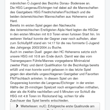
männlichen C-Jugend des Bezirks Donau- Bodensee an.
Die HSG Langenau/Elchingen traf dabei aúf die Mannschaften
des Gastgebers HSG Friedrichshafen/Fischbach und die
beiden österreichischen Mannschaften aus Hohenems und
Hard.
Bereits im ersten Spiel gegen den Nachwuchs
des österreichischen Erstligisten Alpla Hard legten die HSGler
in den ersten Minuten mit 6:0 Toren einen furiosen Start hin. Im
weiteren Verlauf konnte der Gegner zwar noch aufholen, aber
zum Schlußpfiff stand ein 14:17 für die neu formierte C-Jugend
des Jahrgangs 2003/2004 zu Buche.
Auch im zweiten Duell gegen den HC Hohenems setzte sich
unsere HSG mit 10:8 am Ende durch. Damit war das vom
Trainergespann Führle/Mannes vorgegebene Minimalziel
zweiter Platz und damit Qualifikation für die Bezirksliga bereits
erfüllt und man konnte somit gelassen in das letzte Spiel
gegen den ebenfalls ungeschlagenen Gastgeber und Favoriten
FN/Fischbach antreten. In diesem Spiel um den
Gruppensieg konnten die Langenau/Elchinger in der ersten
Hälfte der 25-minütigen Spielzeit noch einigermaßen mithalten,
aber als die Kräfte nachließen und 5 Minuten vor Schluß die
HSG mit 4:8 Toren im Rückstand lag, schien für alle
Zuschauer das Spiel bereits entschieden.
Weiterlesen: mJC: Erfolgreiche erste Qualirunde am