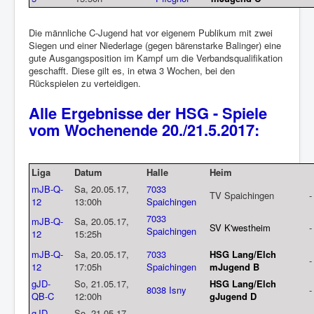
Die männliche C-Jugend hat vor eigenem Publikum mit zwei
Siegen und einer Niederlage (gegen bärenstarke Balinger) eine
gute Ausgangsposition im Kampf um die Verbandsqualifikation
geschafft. Diese gilt es, in etwa 3 Wochen, bei den
Rückspielen zu verteidigen.
Alle Ergebnisse der HSG - Spiele
vom Wochenende 20./21.5.2017:
Liga
Datum
Halle
Heim
mJB-Q-
Sa, 20.05.17,
7033
TV Spaichingen
12
13:00h
Spaichingen
7033
mJB-Q-
Sa, 20.05.17,
SV K'westheim
-
Spaichingen
12
15:25h
mJB-Q-
Sa, 20.05.17,
7033
HSG Lang/Elch
-
12
17:05h
Spaichingen
mJugen
d
B
gJD-
So, 21.05.17,
HSG Lang/Elch
8038 Isny
-
QB-C
12:00h
gJugen
d
D
gJD-
So, 21.05.17,