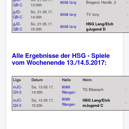
8038 Isny
Bregenz Handb. 2
-
QB-C
13:00h
gJD-
So, 21.05.17,
8038 Isny
TV Isny
-
QB-C
14:30h
gJD-
So, 21.05.17,
HSG Lang/Elch
8038 Isny
-
QB-C
15:30h
gJugen
d
D
Alle Ergebnisse der HSG - Spiele
vom Wochenende 13./14.5.2017:
Liga
Datum
Halle
Heim
mJC-
Sa, 13.05.17,
8089
TG Biberach
-
QV-3
14:35h
Wangen
8089
mJC-
Sa, 13.05.17,
HSG Lang/Elch
-
Wangen
QV-3
15:20h
mJugend C