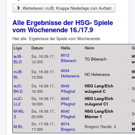
Weiterlesen: mJB: Knappe Niederlage zum Auftakt
Alle Ergebnisse der HSG- Spiele
vom Wochenende 16./17.9
Hier alle Ergebnisse der Spiele vom Wochenende:
Liga
Datum
Halle
Heim
G
8012
wJB-
Sa, 16.09.17,
H
TG Biberach
-
Biberach
BL-D
12:30h
w
8034
mJB-
Sa, 16.09.17,
H
HC Hohenems
-
Hohenems
BL
13:55h
m
wJC-
Sa, 16.09.17,
8045
HSG Lang/Elch
-
S
BK-D
16:30h
Pfleghof
wJugend C
mJC-
Sa, 16.09.17,
8045
HSG Lang/Elch
-
T
LL-2
18:00h
Pfleghof
mJugend C1
M-WL-
Sa, 16.09.17,
8045
HSG Lang/Elch
-
S
S
20:00h
Pfleghof
Männer 1
So, 17.09.17,
8074
H
M-BL
Bregenz Handb. 2
-
17:30h
Bregenz
M