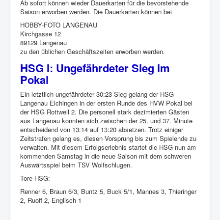
Ab sofort können wieder Dauerkarten für die bevorstehende
Saison erworben werden. Die Dauerkarten können bei
HOBBY-FOTO LANGENAU
Kirchgasse 12
89129 Langenau
zu den üblichen Geschäftszeiten erworben werden.
HSG I: Ungefährdeter Sieg im
Pokal
Ein letztlich ungefährdeter 30:23 Sieg gelang der HSG
Langenau Elchingen in der ersten Runde des HVW Pokal bei
der HSG Rottweil 2. Die personell stark dezimierten Gästen
aus Langenau konnten sich zwischen der 25. und 37. Minute
entscheidend von 13:14 auf 13:20 absetzen. Trotz einiger
Zeitstrafen gelang es, diesen Vorsprung bis zum Spielende zu
verwalten. Mit diesem Erfolgserlebnis startet die HSG nun am
kommenden Samstag in die neue Saison mit dem schweren
Auswärtsspiel beim TSV Wolfschlugen.
Tore HSG:
Renner 6, Braun 6/3, Buntz 5, Buck 5/1, Mannes 3, Thieringer
2, Ruoff 2, Englisch 1