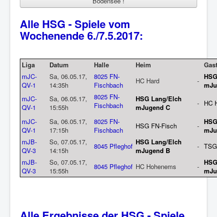
Bodensee !
Alle HSG - Spiele vom
Wochenende 6./7.5.2017:
Liga
Datum
Halle
Heim
Gas
mJC-
Sa, 06.05.17,
8025 FN-
HSG
HC Hard
-
QV-1
14:35h
Fischbach
mJu
8025 FN-
mJC-
Sa, 06.05.17,
HSG Lang/Elch
-
HC 
Fischbach
QV-1
15:55h
mJugend C
mJC-
Sa, 06.05.17,
8025 FN-
HSG
HSG FN-Fisch
-
QV-1
17:15h
Fischbach
mJu
mJB-
So, 07.05.17,
HSG Lang/Elch
8045 Pfleghof
-
TSG 
QV-3
14:15h
mJugend B
mJB-
So, 07.05.17,
HSG
8045 Pfleghof
HC Hohenems
-
QV-3
15:55h
mJu
Alle Ergebnisse der HSG - Spiele