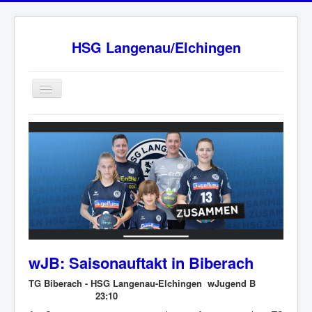
HSG Langenau/Elchingen
Home
BW Oberliga Staffel 2
Verein
Sponsoren
HSG - Fanshop
News
wJB: Saisonauftakt in Biberach
Ansprechpartner
TG Biberach - HSG Langenau-Elchingen wJugend B
Impressum
23:10