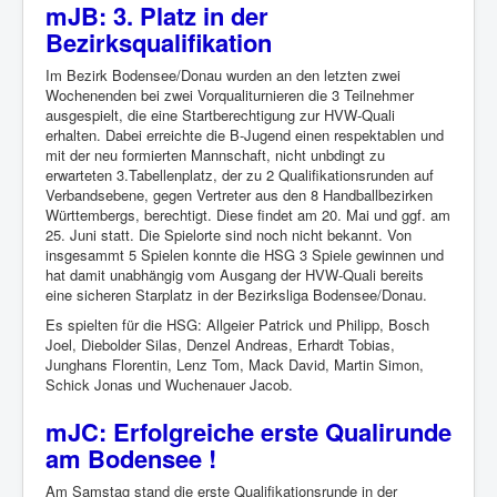
mJB: 3. Platz in der
Bezirksqualifikation
Im Bezirk Bodensee/Donau wurden an den letzten zwei
Wochenenden bei zwei Vorqualiturnieren die 3 Teilnehmer
ausgespielt, die eine Startberechtigung zur HVW-Quali
erhalten. Dabei erreichte die B-Jugend einen respektablen und
mit der neu formierten Mannschaft, nicht unbdingt zu
erwarteten 3.Tabellenplatz, der zu 2 Qualifikationsrunden auf
Verbandsebene, gegen Vertreter aus den 8 Handballbezirken
Württembergs, berechtigt. Diese findet am 20. Mai und ggf. am
25. Juni statt. Die Spielorte sind noch nicht bekannt. Von
insgesammt 5 Spielen konnte die HSG 3 Spiele gewinnen und
hat damit unabhängig vom Ausgang der HVW-Quali bereits
eine sicheren Starplatz in der Bezirksliga Bodensee/Donau.
Es spielten für die HSG: Allgeier Patrick und Philipp, Bosch
Joel, Diebolder Silas, Denzel Andreas, Erhardt Tobias,
Junghans Florentin, Lenz Tom, Mack David, Martin Simon,
Schick Jonas und Wuchenauer Jacob.
mJC: Erfolgreiche erste Qualirunde
am Bodensee !
Am Samstag stand die erste Qualifikationsrunde in der