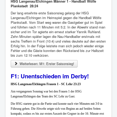
HSG Langenau/Elchingen Männer 1 - Handball Wölfe
Plankstadt 28:24
Der lang ersehnte erste Saisonsieg gelang der HSG
Langenau/Elchingen im Heimspiel gegen die Handball Wölfe
Plankstadt. Vom Start weg waren die Gastgeber gut im Spiel
und führten nach 11 Minuten mit 5:2. In der Abwehr stand man
sicher und im Tor agierte ein erneut starker Yannik Ruhland.
Zehn Minuten später lagen die Nau-Handballer erstmals mit
sechs Treffern in Front (10:4) und vieles deutete auf den ersten
Erfolg hin. In der Folge leistete man sich jedoch wieder einige
Fehler und die Gäste konnten den Rückstand bis zur Halbzeit
bis zum 12:10 verkürzen.
Weiterlesen: M1: Erster Saisonsieg!
F1: Unentschieden im Derby!
HSG Langenau/Elchingen Frauen 1 - SC Lehr 23:23
Am vergangenen Sonntag war bei den Frauen 1 der HSG
Langenau/Elchingen das Team des SC Lehr zu Gast.
Die HSG startete gut in die Partie und konnte nach vier Minuten mit 3:0 in
Führung gehen. Die Abwehr zeigte sich von Beginn an auf beiden Seiten
kompakt, sodass es bis zur ersten Auszeit der Gegner in der 16. Minute erst