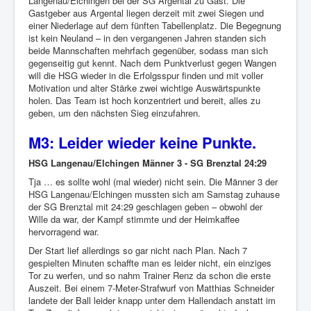
Langenau/Elchingen bei der SG Argental zu Gast. Die
Gastgeber aus Argental liegen derzeit mit zwei Siegen und
einer Niederlage auf dem fünften Tabellenplatz. Die Begegnung
ist kein Neuland – in den vergangenen Jahren standen sich
beide Mannschaften mehrfach gegenüber, sodass man sich
gegenseitig gut kennt. Nach dem Punktverlust gegen Wangen
will die HSG wieder in die Erfolgsspur finden und mit voller
Motivation und alter Stärke zwei wichtige Auswärtspunkte
holen. Das Team ist hoch konzentriert und bereit, alles zu
geben, um den nächsten Sieg einzufahren.
M3: Leider wieder keine Punkte.
HSG Langenau/Elchingen Männer 3 - SG Brenztal 24:29
Tja … es sollte wohl (mal wieder) nicht sein. Die Männer 3 der
HSG Langenau/Elchingen mussten sich am Samstag zuhause
der SG Brenztal mit 24:29 geschlagen geben – obwohl der
Wille da war, der Kampf stimmte und der Heimkaffee
hervorragend war.
Der Start lief allerdings so gar nicht nach Plan. Nach 7
gespielten Minuten schaffte man es leider nicht, ein einziges
Tor zu werfen, und so nahm Trainer Renz da schon die erste
Auszeit. Bei einem 7-Meter-Strafwurf von Matthias Schneider
landete der Ball leider knapp unter dem Hallendach anstatt im