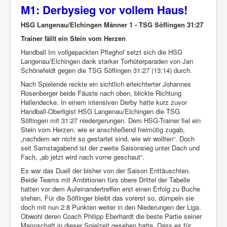
M1: Derbysieg vor vollem Haus!
HSG Langenau/Elchingen Männer 1 - TSG Söflingen 31:27
Trainer fällt ein Stein vom Herzen
Handball Im vollgepackten Pfleghof setzt sich die HSG
Langenau/Elchingen dank starker Torhüterparaden von Jan
Schönefeldt gegen die TSG Söflingen 31:27 (13:14) durch.
Nach Spielende reckte ein sichtlich erleichterter Johannes
Rosenberger beide Fäuste nach oben, blickte Richtung
Hallendecke. In einem intensiven Derby hatte kurz zuvor
Handball-Oberligist HSG Langenau/Elchingen die TSG
Söflingen mit 31:27 niedergerungen. Dem HSG-Trainer fiel ein
Stein vom Herzen, wie er anschließend freimütig zugab,
„nachdem wir nicht so gestartet sind, wie wir wollten“. Doch
seit Samstagabend ist der zweite Saisonsieg unter Dach und
Fach, „ab jetzt wird nach vorne geschaut“.
Es war das Duell der bisher von der Saison Enttäuschten.
Beide Teams mit Ambitionen fürs obere Drittel der Tabelle
hatten vor dem Aufeinandertreffen erst einen Erfolg zu Buche
stehen. Für die Söflinger bleibt das vorerst so, dümpeln sie
doch mit nun 2:8 Punkten weiter in den Niederungen der Liga.
Obwohl deren Coach Philipp Eberhardt die beste Partie seiner
Mannschaft in dieser Spielzeit gesehen hatte. Dass es für