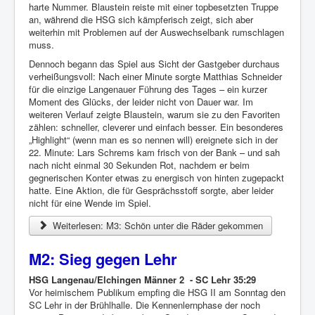
harte Nummer. Blaustein reiste mit einer topbesetzten Truppe
an, während die HSG sich kämpferisch zeigt, sich aber
weiterhin mit Problemen auf der Auswechselbank rumschlagen
muss.
Dennoch begann das Spiel aus Sicht der Gastgeber durchaus
verheißungsvoll: Nach einer Minute sorgte Matthias Schneider
für die einzige Langenauer Führung des Tages – ein kurzer
Moment des Glücks, der leider nicht von Dauer war. Im
weiteren Verlauf zeigte Blaustein, warum sie zu den Favoriten
zählen: schneller, cleverer und einfach besser. Ein besonderes
„Highlight“ (wenn man es so nennen will) ereignete sich in der
22. Minute: Lars Schrems kam frisch von der Bank – und sah
nach nicht einmal 30 Sekunden Rot, nachdem er beim
gegnerischen Konter etwas zu energisch von hinten zugepackt
hatte. Eine Aktion, die für Gesprächsstoff sorgte, aber leider
nicht für eine Wende im Spiel.
Weiterlesen: M3: Schön unter die Räder gekommen
M2: Sieg gegen Lehr
HSG Langenau/Elchingen Männer 2 - SC Lehr 35:29
Vor heimischem Publikum empfing die HSG II am Sonntag den
SC Lehr in der Brühlhalle. Die Kennenlernphase der noch