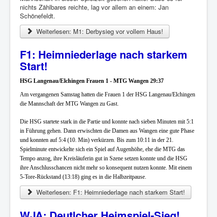
nichts Zählbares reichte, lag vor allem an einem: Jan
Schönefeldt.
Weiterlesen: M1: Derbysieg vor vollem Haus!
F1: Heimniederlage nach starkem
Start!
HSG Langenau/Elchingen Frauen 1 - MTG Wangen 29:37
Am vergangenen Samstag hatten die Frauen 1 der HSG Langenau/Elchingen
die Mannschaft der MTG Wangen zu Gast.
Die HSG startete stark in die Partie und konnte nach sieben Minuten mit 5:1
in Führung gehen. Dann erwischten die Damen aus Wangen eine gute Phase
und konnten auf 5:4 (10. Min) verkürzen. Bis zum 10:11 in der 21.
Spielminute entwickelte sich ein Spiel auf Augenhöhe, ehe die MTG das
Tempo anzog, ihre Kreisläuferin gut in Szene setzen konnte und die HSG
ihre Anschlusschancen nicht mehr so konsequent nutzen konnte. Mit einem
5-Tore-Rückstand (13:18) ging es in die Halbzeitpause.
Weiterlesen: F1: Heimniederlage nach starkem Start!
WJA: Deutlcher Heimspiel-Sieg!