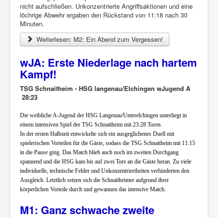
nicht aufschließen. Unkonzentrierte Angriffsaktionen und eine
löchrige Abwehr ergaben den Rückstand von 11:18 nach 30
Minuten.
Weiterlesen: M2: Ein Abend zum Vergessen!
wJA: Erste Niederlage nach hartem
Kampf!
TSG Schnaitheim - HSG langenau/Elchingen wJugend A
28:23
Die weibliche A-Jugend der HSG Langenau/Unterelchingen unterliegt in
einem intensiven Spiel der TSG Schnaitheim mit 23:28 Toren.
In der ersten Halbzeit entwickelte sich ein
ausgeglichenes Duell mit
spielerischen Vorteilen für die Gäste, sodass die TSG Schnaitheim mit 11:15
in die Pause ging.
Das Match blieb auch noch im zweiten Durchgang
spannend und die HSG kam bis auf zwei Tore an die Gäste heran. Zu viele
individuelle, technische Fehler und Unkonzentriertheiten verhinderten den
Ausgleich. Letztlich setzen sich die Schnaitheimer aufgrund ihrer
körperlichen Vorteile durch und gewannen das intensive Match.
M1: Ganz schwache zweite