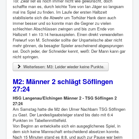
Tor. Zwar lief es noch immer nicht wie gewünscht, doch
schaffte man es, durch leichte Tore von Ian Jäger so langsam
mal ins Spiel zu finden. Im Laufe der ersten Halbzeit
stabilisierte sich die Abwehr um Torhüter Hank dann auch
immer besser und so konnte man die Gegner zu vielen
schlechten Abschlüssen zwingen und bis zum Ende von
Halbzeit 1 ein 13:14 herausspielen. Einen direkt verwandelten
Freiwurf von M. Schneider sollte der Unparteiische aber nicht
mehr gönnen, da besagter Spieler anscheinend abgesprungen
sei. Doch jeder, der Schneider kennt, weiß: Der Mann kann gar
nicht springen.
Weiterlesen: M3: Leider wieder keine Punkte.
M2: Männer 2 schlägt Söflingen
27:24
HSG Langenau/Elchingen Männer 2 - TSG Söflingen 2
27:24
Am Samstag hatte die M2 den Ulmer Nachbarn TSG Söflingen
zu Gast. Der Landesligaabsteiger stand bis dato mit 6:4
Punkten im Tabellenmittelfeld.
Von Beginn an entwickelte sich ein ausgeglichenes Spiel, in
dem sich keine Mannschaft entscheidend absetzen konnte.
Nach 15 Minuten stand es 8:8, und auch zur Pause war beim