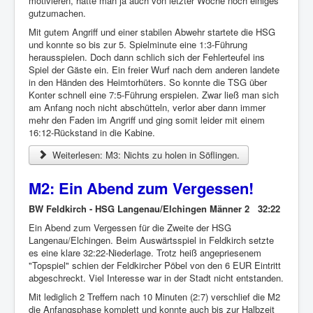
motivieren, hatte man ja auch von letzter Woche noch einiges
gutzumachen.
Mit gutem Angriff und einer stabilen Abwehr startete die HSG
und konnte so bis zur 5. Spielminute eine 1:3-Führung
herausspielen. Doch dann schlich sich der Fehlerteufel ins
Spiel der Gäste ein. Ein freier Wurf nach dem anderen landete
in den Händen des Heimtorhüters. So konnte die TSG über
Konter schnell eine 7:5-Führung erspielen. Zwar ließ man sich
am Anfang noch nicht abschütteln, verlor aber dann immer
mehr den Faden im Angriff und ging somit leider mit einem
16:12-Rückstand in die Kabine.
Weiterlesen: M3: Nichts zu holen in Söflingen.
M2: Ein Abend zum Vergessen!
BW Feldkirch - HSG Langenau/Elchingen Männer 2 32:22
Ein Abend zum Vergessen für die Zweite der HSG
Langenau/Elchingen. Beim Auswärtsspiel in Feldkirch setzte
es eine klare 32:22-Niederlage. Trotz heiß angepriesenem
"Topspiel" schien der Feldkircher Pöbel von den 6 EUR Eintritt
abgeschreckt. Viel Interesse war in der Stadt nicht entstanden.
Mit lediglich 2 Treffern nach 10 Minuten (2:7) verschlief die M2
die Anfangsphase komplett und konnte auch bis zur Halbzeit