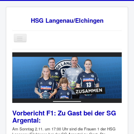
HSG Langenau/Elchingen
Home
BW Oberliga Staffel 2
Verein
Sponsoren
HSG - Fanshop
News
Vorbericht F1: Zu Gast bei der SG
Ansprechpartner
Argental:
Impressum
Am Sonntag 2.11. um 17:00 Uhr sind die Frauen 1 der HSG