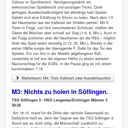
Celsius im Sportbereich. Verzögerungstaktik am
elektronischen Spielbericht und sonstigen Tricks. Dank
geringem Auswechselkontigent lief allerdings kein Spieler
Gefahr sich eine Erkältung im Sitzen zu holen. Nach dem 1:0
der Hausherren war der Kaltstart der Virdden perfekt. Mit 6
Toren in Folge, von fünf verschiedenen Schützen, stellten die
Gäste die Weichen aber schnell auf Sieg (1:6; 8. Min.). Auch in
der Folge stotterten eher die Hausherren als die HSG – folglich
blieb das Spiel relativ einseitig (3:12; 20. Min.). Bereits in der
ersten Hälfte sorgte der überragende F. Dubb für das Tor des
Spieles. Ein von ihm in der Abwehr abgefangener Ball,
verwertete er tief aus der eigenen Hälfte zu einem weiteren
Nackenschlag für die SGB4. In die Pause ging es mit einem
komfortablem 7:18.
Weiterlesen: M4: Trotz Kaltstart zwei Auswärtspunkte
M3: Nichts zu holen in Söflingen.
TSG Söflingen 3 - HSG Langenau/Elchingen Männer 3
30:26
Am 18.10. stand für die Dritte das nächste Saisonspiel an.
Derbytime hieß es, denn der Gegner war die TSG Söflingen 3.
Somit war es nicht nötig, die Mannschaft zusätzlich zu