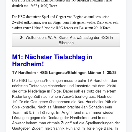
Die HSG Langenau/Elchingen besiegt die TG Biberach in eigener Halle
deutlich mit 19:32 (10:20) Toren.
Die HSG dominierte Spiel und Gegner von Beginn an und liess keine
Zweifel aufkommen, wer als Sieger vom Platz gehen wollte. Dank einer sehr
starken ersten Hälfte führte die HSG bereits zur Pause mit 20:10 Toren.
Weiterlesen: WJA: Klarer Auswärtssieg der HSG in
Biberach
M1: Nächster Tiefschlag in
Hardheim!
TV Hardheim - HSG Langenau/Elchingen Männer 1 30:28
Die HSG Langenau/Elchingen musste beim TV Hardheim den
nächsten Tiefschlag einstecken und kassierte mit dem 28:30
die dritte Niederlage in Folge. Dabei sah es trotz dezimiertem
Kader lange Zeit nach einem Auswärtserfolg aus. Nach dem
1:0 für die Gastgeber übernahmen die Nau-Handballer früh die
Spielkontrolle. Nach 11 Minuten brachte Jan Schaden sein
Team mit 5:8 in Führung. Im Angriff fand man immer wieder
Lösungen gegen die Deckung der Hardheimer und in der
Abwehr bekam man oftmals Zugriff auf die Spielhandlungen der
Gastgeber. Zudem hielt Yannik Ruhland im Tor einige Bälle. In