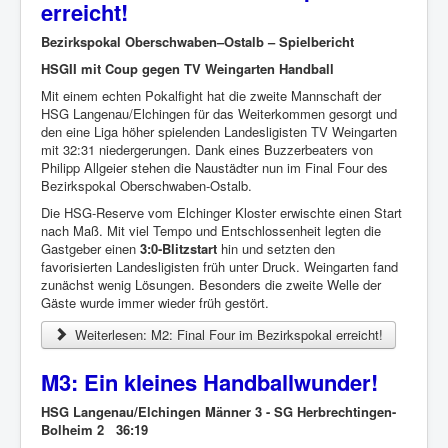
erreicht!
Bezirkspokal Oberschwaben–Ostalb – Spielbericht
HSGII mit Coup gegen TV Weingarten Handball
Mit einem echten Pokalfight hat die zweite Mannschaft der
HSG Langenau/Elchingen für das Weiterkommen gesorgt und
den eine Liga höher spielenden Landesligisten TV Weingarten
mit 32:31 niedergerungen. Dank eines Buzzerbeaters von
Philipp Allgeier stehen die Naustädter nun im Final Four des
Bezirkspokal Oberschwaben-Ostalb.
Die HSG-Reserve vom Elchinger Kloster erwischte einen Start
nach Maß. Mit viel Tempo und Entschlossenheit legten die
Gastgeber einen
3:0-Blitzstart
hin und setzten den
favorisierten Landesligisten früh unter Druck. Weingarten fand
zunächst wenig Lösungen. Besonders die zweite Welle der
Gäste wurde immer wieder früh gestört.
Weiterlesen: M2: Final Four im Bezirkspokal erreicht!
M3: Ein kleines Handballwunder!
HSG Langenau/Elchingen Männer 3 - SG Herbrechtingen-
Bolheim 2 36:19