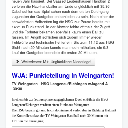
neuen Jahr kassiert. Bei Saase3 Leutershausen Handball 2
verloren die Nau-Handballer am Ende unglücklich mit 35:36.
Dabei schien das Spiel schon nach dem ersten Durchgang
zugunsten der Gastgeber entschieden zu sein. Nach einer der
schwächsten Halbzeiten lag die HSG zur Pause bereits mit
14:21 in Rückstand. In der Abwehr fehlte oftmals der Zugriff
und die Torhüter bekamen ebenfalls kaum einen Ball zu
fassen. Im Angriff schlichen sich zudem immer wieder
Fehlwürfe und technische Fehler ein. Bis zum 11:12 aus HSG
Sicht nach 20 Minuten konnte man noch mithalten, ein 9:3
Lauf der Gastgeber beendete die ersten 30 Minuten.
Weiterlesen: M1: Unglückliche Niederlage!
WJA: Punkteteilung in Weingarten!
TV Weingarten - HSG Langenau/Elchingen wJugend A
30:30
In einem bis zur Schlussphase ausgeglichenen Duell entführte die HSG
Langenau/Elchingen verdient einen Punkt aus Weingarten.
Die HSG begann gut und leicht dominierend verlor aber in Richtung Halbzeit
die Kontrolle sodass der TV Weingarten Handball nach 30 Minuten mit
15:13 in die Pause ging.