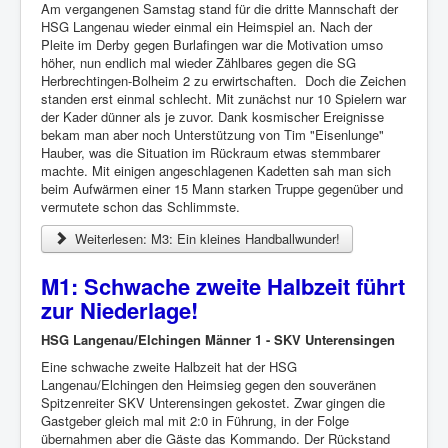
Am vergangenen Samstag stand für die dritte Mannschaft der
HSG Langenau wieder einmal ein Heimspiel an. Nach der
Pleite im Derby gegen Burlafingen war die Motivation umso
höher, nun endlich mal wieder Zählbares gegen die SG
Herbrechtingen-Bolheim 2 zu erwirtschaften. Doch die Zeichen
standen erst einmal schlecht. Mit zunächst nur 10 Spielern war
der Kader dünner als je zuvor. Dank kosmischer Ereignisse
bekam man aber noch Unterstützung von Tim "Eisenlunge"
Hauber, was die Situation im Rückraum etwas stemmbarer
machte. Mit einigen angeschlagenen Kadetten sah man sich
beim Aufwärmen einer 15 Mann starken Truppe gegenüber und
vermutete schon das Schlimmste.
Weiterlesen: M3: Ein kleines Handballwunder!
M1: Schwache zweite Halbzeit führt
zur Niederlage!
HSG Langenau/Elchingen Männer 1 - SKV Unterensingen
Eine schwache zweite Halbzeit hat der HSG
Langenau/Elchingen den Heimsieg gegen den souveränen
Spitzenreiter SKV Unterensingen gekostet. Zwar gingen die
Gastgeber gleich mal mit 2:0 in Führung, in der Folge
übernahmen aber die Gäste das Kommando. Der Rückstand