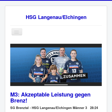
HSG Langenau/Elchingen
Home
BW Oberliga Staffel 2
Verein
Sponsoren
HSG - Fanshop
News
M3: Akzeptable Leistung gegen
Ansprechpartner
Brenz!
Impressum
SG Brenztal - HSG Langenau/Elchingen Männer 3 28:24