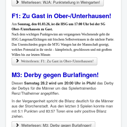
Weiterlesen: WJA: Punkteteilung in Weingarten!
F1: Zu Gast in Ober-/Unterhausen!
Am
Sonntag, den 01.03.26, ist die HSG um 17:00 Uhr bei der SG
Ober-/Unterhausen zu Gast.
Nach dem wichtigen Punktgewinn am vergangenen Wochenende geht die
HSG Langenau/Elchingen mit frischem Selbstvertrauen in die nächste Partie.
Das Unentschieden gegen die MTG Wangen hat der Mannschaft gezeigt,
welches Potenzial in ihr steckt – kämpferisch, geschlossen und mit großem
Willen bis zur letzten Minute.
Weiterlesen: F1: Zu Gast in Ober-/Unterhausen!
M3: Derby gegen Burlafingen!
Diesen
Samstag 28.2 wird um 20:00 Uhr in Pfuhl
das Derby
der Derbys für die Männer um das Spielertrainerduo
Renz/Thalheimer angepfiffen.
In der Vergangenheit spricht die Bilanz deutlich für die Männer
aus der Storchenstadt. Aus den letzten 3 Spielen konnte man
mit 5:1 Punkten und 83:57 Toren eine sehr positive Bilanz
ziehen.
Weiterlesen: M3: Derby gegen Burlafingen!