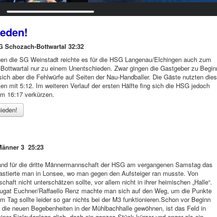
ieden!
 Schozach-Bottwartal 32:32
en die SG Weinstadt reichte es für die HSG Langenau/Elchingen auch zum
ottwartal nur zu einem Unentschieden. Zwar gingen die Gastgeber zu Begin
sich aber die Fehlwürfe auf Seiten der Nau-Handballer. Die Gäste nutzten dies
n mit 5:12. Im weiteren Verlauf der ersten Hälfte fing sich die HSG jedoch
um 16:17 verkürzen.
ieden!
änner 3 25:23
and für die dritte Männermannschaft der HSG am vergangenen Samstag das
 gastierte man in Lonsee, wo man gegen den Aufsteiger ran musste. Von
haft nicht unterschätzen sollte, vor allem nicht in ihrer heimischen „Halle“.
nougat Euchner/Raffaello Renz machte man sich auf den Weg, um die Punkte
Tag sollte leider so gar nichts bei der M3 funktionieren.Schon vor Beginn
 die neuen Begebenheiten in der Mühlbachhalle gewöhnen, ist das Feld in
einer Eislaufanlage glich, doch ein ganzes Stück kürzer und enger als ein