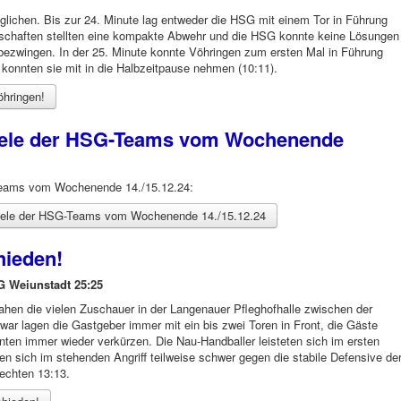
eglichen. Bis zur 24. Minute lag entweder die HSG mit einem Tor in Führung
schaften stellten eine kompakte Abwehr und die HSG konnte keine Lösungen
 bezwingen. In der 25. Minute konnte Vöhringen zum ersten Mal in Führung
konnten sie mit in die Halbzeitpause nehmen (10:11).
öhringen!
piele der HSG-Teams vom Wochenende
-Teams vom Wochenende 14./15.12.24:
piele der HSG-Teams vom Wochenende 14./15.12.24
hieden!
 Weiunstadt 25:25
ahen die vielen Zuschauer in der Langenauer Pfleghofhalle zwischen der
r lagen die Gastgeber immer mit ein bis zwei Toren in Front, die Gäste
nnten immer wieder verkürzen. Die Nau-Handballer leisteten sich im ersten
n sich im stehenden Angriff teilweise schwer gegen die stabile Defensive de
echten 13:13.