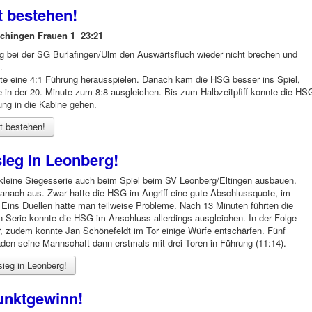
t bestehen!
chingen Frauen 1 23:21
 bei der SG Burlafingen/Ulm den Auswärtsfluch wieder nicht brechen und
.
nnte eine 4:1 Führung herausspielen. Danach kam die HSG besser ins Spiel,
e in der 20. Minute zum 8:8 ausgleichen. Bis zum Halbzeitpfiff konnte die HS
ung in die Kabine gehen.
t bestehen!
ieg in Leonberg!
kleine Siegesserie auch beim Spiel beim SV Leonberg/Eltingen ausbauen.
danach aus. Zwar hatte die HSG im Angriff eine gute Abschlussquote, im
Eins Duellen hatte man teilweise Probleme. Nach 13 Minuten führten die
in Serie konnte die HSG im Anschluss allerdings ausgleichen. In der Folge
r, zudem konnte Jan Schönefeldt im Tor einige Würfe entschärfen. Fünf
den seine Mannschaft dann erstmals mit drei Toren in Führung (11:14).
ieg in Leonberg!
unktgewinn!