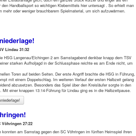
 den Handballsport so wichtigen Klebemittels hier untersagt . So erhielt man
n mehr oder weniger brauchbarem Spielmaterial, um sich aufzuwärmen.
niederlage!
SV Lindau 31:32
h die HSG Langenau/Elchingen 2 am Samstagabend denkbar knapp dem TSV
einer starken Aufholjagd in der Schlussphase reichte es am Ende nicht, um
ellen Toren auf beiden Seiten. Der erste Angriff brachte die HSG in Führung,
mpt mit einem Doppelschlag. Im weiteren Verlauf der ersten Halbzeit gelang
idend abzusetzen. Besonders das Spiel über den Kreisläufer sorgte in den
Mit einer knappen 13:14-Führung für Lindau ging es in die Halbzeitpause.
niederlage!
hringen!
 Vöhringen 27:22
 konnten am Samstag gegen den SC Vöhringen im fünften Heimspiel ihren