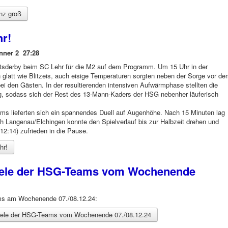
nz groß
hr!
nner 2 27:28
sderby beim SC Lehr für die M2 auf dem Programm. Um 15 Uhr in der
n glatt wie Blitzeis, auch eisige Temperaturen sorgten neben der Sorge vor d
 bei den Gästen. In der resultierenden intensiven Aufwärmphase stellten die
g, sodass sich der Rest des 13-Mann-Kaders der HSG nebenher läuferisch
ms lieferten sich ein spannendes Duell auf Augenhöhe. Nach 15 Minuten lag
h Langenau/Elchingen konnte den Spielverlauf bis zur Halbzeit drehen und
12:14) zufrieden in die Pause.
hr!
piele der HSG-Teams vom Wochenende
ams am Wochenende 07./08.12.24:
piele der HSG-Teams vom Wochenende 07./08.12.24