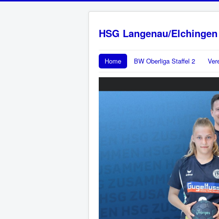
HSG Langenau/Elchingen
Home
BW Oberliga Staffel 2
Ver