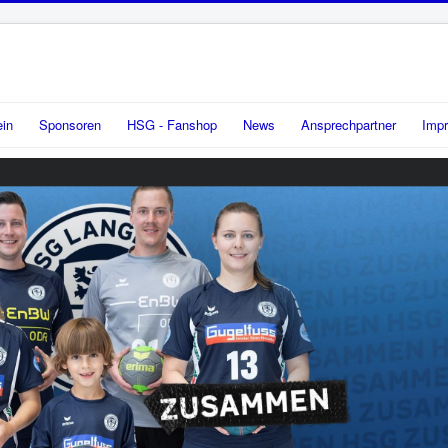
ein
Sponsoren
HSG - Fanshop
News
Ansprechpartner
Imp