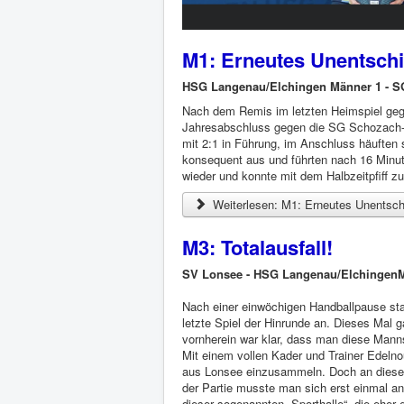
M1: Erneutes Unentsch
HSG Langenau/Elchingen Männer 1 - SG
Nach dem Remis im letzten Heimspiel geg
Jahresabschluss gegen die SG Schozach-B
mit 2:1 in Führung, im Anschluss häuften 
konsequent aus und führten nach 16 Minute
wieder und konnte mit dem Halbzeitpfiff z
Weiterlesen: M1: Erneutes Unentsch
M3: Totalausfall!
SV Lonsee - HSG Langenau/ElchingenM
Nach einer einwöchigen Handballpause st
letzte Spiel der Hinrunde an. Dieses Mal
vornherein war klar, dass man diese Mannsc
Mit einem vollen Kader und Trainer Edel
aus Lonsee einzusammeln. Doch an diesem 
der Partie musste man sich erst einmal an
dieser sogenannten „Sporthalle“, die eher 